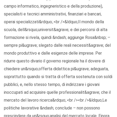
campo informatico, ingegneristico e della produzione),
specialisti e tecnici amministrativi, finanziari e bancari,
operai specializzati&rdquo;.<br />&ldquo;Il mondo della
scuola, dell&rsquo;universit&agrave; e dei percorsi di alta
formazione si rivela, quindi &ndash; aggiunge Rosa&nbsp; –
sempre pi&ugrave; slegato dalle reali necessit&agrave; del
mondo produttivo e dalle esigenze delle imprese. Per
ridurre questo divario il governo regionale ha il dovere di
chiedere un&rsquo;offerta didattica pi&ugrave; adeguata,
soprattutto quando si tratta di offerta sostenuta con soldi
pubblici, e, nello stesso tempo, di indirizzare i giovani
inoccupati ad acquisire quelle professionalit&agrave; che il
mercato del lavoro ricerca&rdquo;.<br /><br />&ldquo;Le
politiche lavorative &ndash; conclude – non possono
prescindere da un&rsquo;analisi del mercato locale. Finora