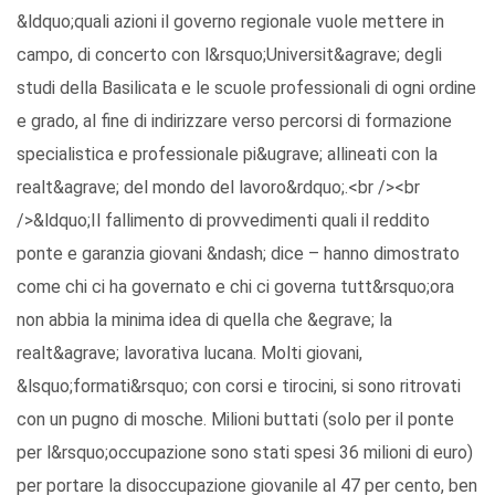
&ldquo;quali azioni il governo regionale vuole mettere in
campo, di concerto con l&rsquo;Universit&agrave; degli
studi della Basilicata e le scuole professionali di ogni ordine
e grado, al fine di indirizzare verso percorsi di formazione
specialistica e professionale pi&ugrave; allineati con la
realt&agrave; del mondo del lavoro&rdquo;.<br /><br
/>&ldquo;Il fallimento di provvedimenti quali il reddito
ponte e garanzia giovani &ndash; dice – hanno dimostrato
come chi ci ha governato e chi ci governa tutt&rsquo;ora
non abbia la minima idea di quella che &egrave; la
realt&agrave; lavorativa lucana. Molti giovani,
&lsquo;formati&rsquo; con corsi e tirocini, si sono ritrovati
con un pugno di mosche. Milioni buttati (solo per il ponte
per l&rsquo;occupazione sono stati spesi 36 milioni di euro)
per portare la disoccupazione giovanile al 47 per cento, ben