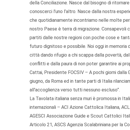
della Conciliazione. Nasce dal bisogno di ritornare 
conoscerci l’uno l’altro. Nasce dalla nostra esper
che quotidianamente incontriamo nelle molte perif
nostro Paese è terra di migrazione. Consapevoli che
partiti dalle nostre regioni con poche cose e tant
futuro dignitoso e possibile. Noi oggi in memoria d
città dando rifugio a chi scappa dalla povertà, dall
conflitti e dalla paura di non poter garantire ai pr
Cattai, Presidente FOCSIV – A pochi giorni dalla Gi
giugno, da Roma ed in tante parti di Italia rilancia
all'accoglienza verso tutti nessuno escluso”.
La Tavolata italiana senza muri è promossa in Ital
internazionali – ACI Azione Cattolica Italiana, ACLI
AGESCI Associazione Guide e Scout Cattolici Itali
Articolo 21, ASCS Agenzia Scalabriniana per la Coop