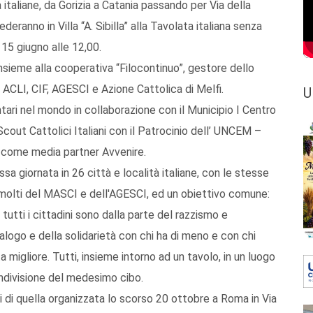
 italiane, da Gorizia a Catania passando per Via della
ederanno in Villa “A. Sibilla” alla Tavolata italiana senza
l 15 giugno alle 12,00.
nsieme alla cooperativa “Filocontinuo”, gestore dello
, ACLI, CIF, AGESCI e Azione Cattolica di Melfi.
U
ari nel mondo in collaborazione con il Municipio I Centro
ut Cattolici Italiani con il Patrocinio dell’ UNCEM –
 come media partner Avvenire.
sa giornata in 26 città e località italiane, con le stesse
i, molti del MASCI e dell'AGESCI, ed un obiettivo comune:
 tutti i cittadini sono dalla parte del razzismo e
alogo e della solidarietà con chi ha di meno e con chi
ta migliore. Tutti, insieme intorno ad un tavolo, in un luogo
ndivisione del medesimo cibo.
i di quella organizzata lo scorso 20 ottobre a Roma in Via