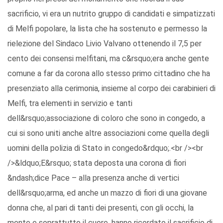
sacrificio, vi era un nutrito gruppo di candidati e simpatizzati
di Melfi popolare, la lista che ha sostenuto e permesso la
rielezione del Sindaco Livio Valvano ottenendo il 7,5 per
cento dei consensi melfitani, ma c&rsquo;era anche gente
comune a far da corona allo stesso primo cittadino che ha
presenziato alla cerimonia, insieme al corpo dei carabinieri di
Melfi, tra elementi in servizio e tanti
dell&rsquo;associazione di coloro che sono in congedo, a
cui si sono uniti anche altre associazioni come quella degli
uomini della polizia di Stato in congedo&rdquo;.<br /><br
/>&ldquo;E&rsquo; stata deposta una corona di fiori
&ndash;dice Pace – alla presenza anche di vertici
dell&rsquo;arma, ed anche un mazzo di fiori di una giovane
donna che, al pari di tanti dei presenti, con gli occhi, la
mente e soprattutto il cuore, hanno ricordato il sacrificio di