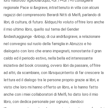
loro valoroso figliolo&rdquo;.<br /><br />Il consigliere
regionale Pace si &egrave; intrattenuto in villa con alcuni
ragazzi del comprensorio Berardi Nitti di Melfi, parlando di
libri, di cultura, di futuro. &ldquo;Ho voluto offrire loro anche
il mio ultimo libro, quello sul tema del Gender
&ndash;aggiunge -&nbsp; di cui andr&ograve; a relazionare
nel convegno sul ruolo della famiglia in Abruzzo e ho
dialogato con loro che erano impegnati, nonostante il gran
caldo ed il periodo estivo, nella bella ed interessante
iniziativa del book crossing, ovvero libri da passare, offrire
ad altri, da scambiare, con l&rsquo;intento di far crescere la
lettura ed il dialogo tra le persone proprio grazie ai libri, e
visto che loro mi hanno offerto un libro, e lo hanno fatto
anche con i miei collaboratori di Melfi, ho dato loro il mio
libro, con dedica personale per ognuno, dandoci