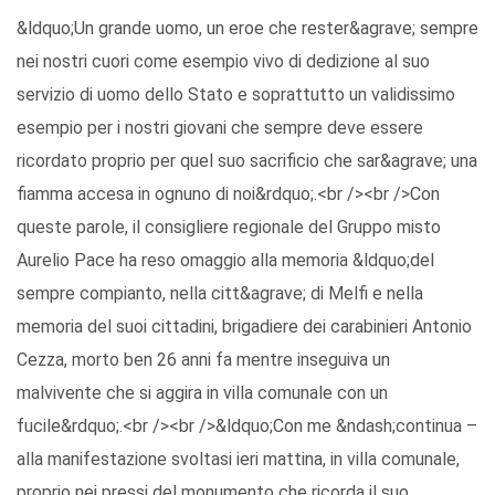
&ldquo;Un grande uomo, un eroe che rester&agrave; sempre
nei nostri cuori come esempio vivo di dedizione al suo
servizio di uomo dello Stato e soprattutto un validissimo
esempio per i nostri giovani che sempre deve essere
ricordato proprio per quel suo sacrificio che sar&agrave; una
fiamma accesa in ognuno di noi&rdquo;.<br /><br />Con
queste parole, il consigliere regionale del Gruppo misto
Aurelio Pace ha reso omaggio alla memoria &ldquo;del
sempre compianto, nella citt&agrave; di Melfi e nella
memoria del suoi cittadini, brigadiere dei carabinieri Antonio
Cezza, morto ben 26 anni fa mentre inseguiva un
malvivente che si aggira in villa comunale con un
fucile&rdquo;.<br /><br />&ldquo;Con me &ndash;continua –
alla manifestazione svoltasi ieri mattina, in villa comunale,
proprio nei pressi del monumento che ricorda il suo