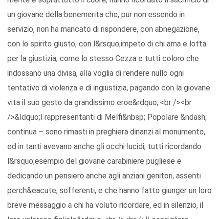
un giovane della benemerita che, pur non essendo in
servizio, non ha mancato di rispondere, con abnegazione,
con lo spirito giusto, con l&rsquo;impeto di chi ama e lotta
per la giustizia, come lo stesso Cezza e tutti coloro che
indossano una divisa, alla voglia di rendere nullo ogni
tentativo di violenza e di ingiustizia, pagando con la giovane
vita il suo gesto da grandissimo eroe&rdquo;.<br /><br
/>&ldquo;I rappresentanti di Melfi&nbsp; Popolare &ndash;
continua – sono rimasti in preghiera dinanzi al monumento,
ed in tanti avevano anche gli occhi lucidi, tutti ricordando
l&rsquo;esempio del giovane carabiniere pugliese e
dedicando un pensiero anche agli anziani genitori, assenti
perch&eacute; sofferenti, e che hanno fatto giunger un loro
breve messaggio a chi ha voluto ricordare, ed in silenzio, il