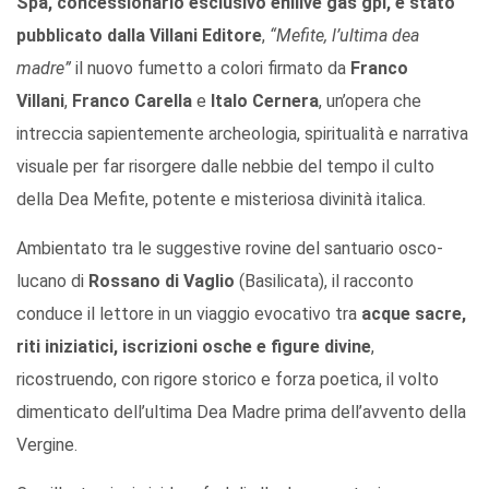
Spa, concessionario esclusivo enilive gas gpl, è stato
pubblicato dalla Villani Editore
,
“Mefite, l’ultima dea
madre”
il nuovo fumetto a colori firmato da
Franco
Villani
,
Franco Carella
e
Italo Cernera
, un’opera che
intreccia sapientemente archeologia, spiritualità e narrativa
visuale per far risorgere dalle nebbie del tempo il culto
della Dea Mefite, potente e misteriosa divinità italica.
Ambientato tra le suggestive rovine del santuario osco-
lucano di
Rossano di Vaglio
(Basilicata), il racconto
conduce il lettore in un viaggio evocativo tra
acque sacre,
riti iniziatici, iscrizioni osche e figure divine
,
ricostruendo, con rigore storico e forza poetica, il volto
dimenticato dell’ultima Dea Madre prima dell’avvento della
Vergine.