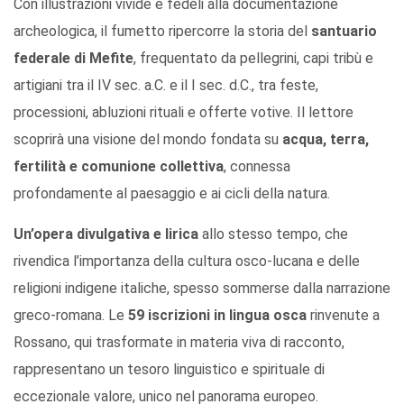
Con illustrazioni vivide e fedeli alla documentazione
archeologica, il fumetto ripercorre la storia del
santuario
federale di Mefite
, frequentato da pellegrini, capi tribù e
artigiani tra il IV sec. a.C. e il I sec. d.C., tra feste,
processioni, abluzioni rituali e offerte votive. Il lettore
scoprirà una visione del mondo fondata su
acqua, terra,
fertilità e comunione collettiva
, connessa
profondamente al paesaggio e ai cicli della natura.
Un’opera divulgativa e lirica
allo stesso tempo, che
rivendica l’importanza della cultura osco-lucana e delle
religioni indigene italiche, spesso sommerse dalla narrazione
greco-romana. Le
59 iscrizioni in lingua osca
rinvenute a
Rossano, qui trasformate in materia viva di racconto,
rappresentano un tesoro linguistico e spirituale di
eccezionale valore, unico nel panorama europeo.