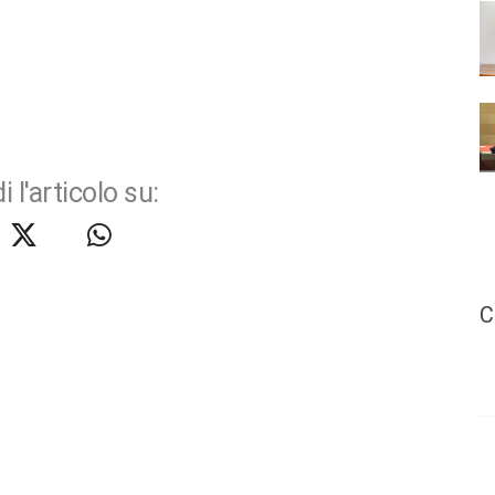
i l'articolo su:
C