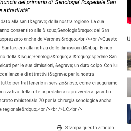
rinuncia del primario di ‘Senologia’ l’ospedale San
attrattività”
ato alla sanit&agrave; della nostra regione. La sua
hanno consentito alla &lsquo;Senologia&rsquo; del San
U
e apprezzato anche da Veronesi&rdquo;.<br /><br />Questo
Santarsiero alla notizia delle dimissioni di&nbsp; Enrico
ario della &lsquo;Senologia&rsquo; all&rsquo;ospedale San
cati per le sue dimissioni, &egrave; un duro colpo .Con lui
cellenza e di attrattivit&agrave; per la nostra
i tutto per trattenerlo in servizio&nbsp; come ci auguriamo
izzativo della rete ospedaliera si provveda a garantire
decreto ministeriale 70 per la chirurgia senologica anche
e regionale&rdquo;.<br /><br />L.C.<br />
Stampa questo articolo