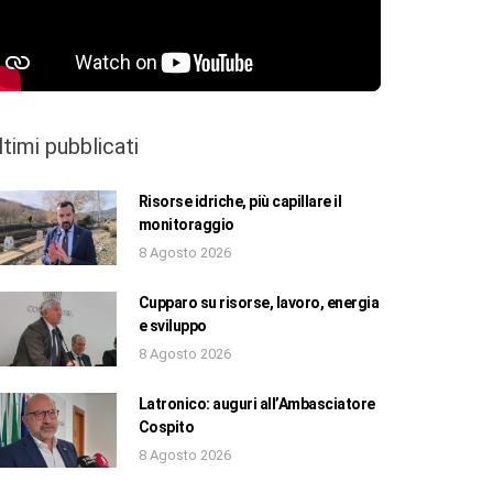
ltimi pubblicati
Risorse idriche, più capillare il
monitoraggio
8 Agosto 2026
Cupparo su risorse, lavoro, energia
e sviluppo
8 Agosto 2026
Latronico: auguri all’Ambasciatore
Cospito
8 Agosto 2026