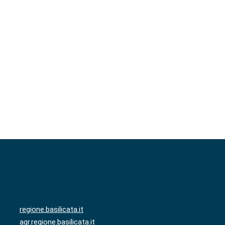
regione.basilicata.it
agr.regione.basilicata.it