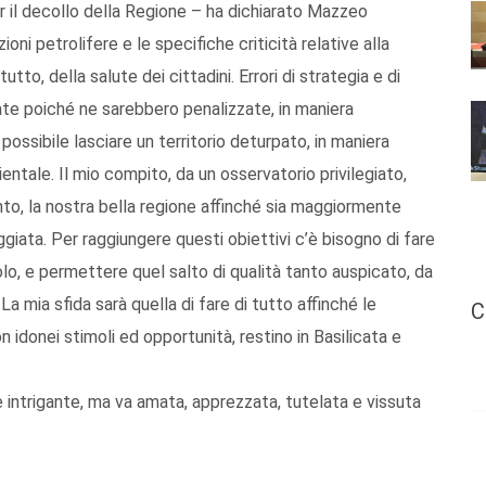
er il decollo della Regione – ha dichiarato Mazzeo
ioni petrolifere e le specifiche criticità relative alla
utto, della salute dei cittadini. Errori di strategia e di
ate poiché ne sarebbero penalizzate, in maniera
è possibile lasciare un territorio deturpato, in maniera
ientale. Il mio compito, da un osservatorio privilegiato,
nto, la nostra bella regione affinché sia maggiormente
iata. Per raggiungere questi obiettivi c’è bisogno di fare
olo, e permettere quel salto di qualità tanto auspicato, da
La mia sfida sarà quella di fare di tutto affinché le
C
 idonei stimoli ed opportunità, restino in Basilicata e
e intrigante, ma va amata, apprezzata, tutelata e vissuta