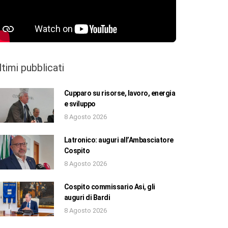
ltimi pubblicati
Cupparo su risorse, lavoro, energia
e sviluppo
8 Agosto 2026
Latronico: auguri all’Ambasciatore
Cospito
8 Agosto 2026
Cospito commissario Asi, gli
auguri di Bardi
8 Agosto 2026