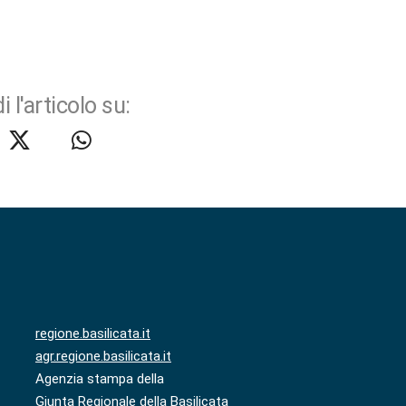
i l'articolo su:
regione.basilicata.it
agr.regione.basilicata.it
Agenzia stampa della
Giunta Regionale della Basilicata