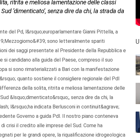
lita, ritrita e meliosa lamentazione delle classi
il Sud ‘dimenticato’, senza dire da chi, la strada da
te del Pd, l&rsquo;europarlamentare Gianni Pittella, a
U
39;Mezzogiorno&#39; sono letteralmente spariti
ioni dei saggi presentate al Presidente della Repubblica e
he si candidano alla guida del Paese, compreso il suo
opa si sono rimaterializzati a Bari con la manifestazione
&rsquo; quanto sostiene il consigliere regionale del Pdl
fferenza della solita, ritrita e meliosa lamentazione delle
il Sud &lsquo;dimenticato&rsquo;, senza dire da chi, la
sh; l&rsquo;ha indicata Berlusconi in continuit&agrave;
ecedente Governo a guida Pdl. Il nostro piano conteneva
di crisi il credito alle imprese del Sud. Come ha
gnati per le grandi opere, la riqualificazione idrogeologica