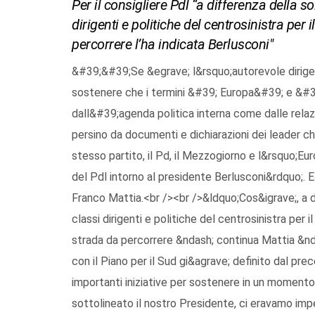
Per il consigliere Pdl “a differenza della so
dirigenti e politiche del centrosinistra per 
percorrere l’ha indicata Berlusconi"
&#39;&#39;Se &egrave; l&rsquo;autorevole dirigen
sostenere che i termini &#39; Europa&#39; e &#
dall&#39;agenda politica interna come dalle relaz
persino da documenti e dichiarazioni dei leader c
stesso partito, il Pd, il Mezzogiorno e l&rsquo;Eur
del Pdl intorno al presidente Berlusconi&rdquo;. E
Franco Mattia.<br /><br />&ldquo;Cos&igrave;, a di
classi dirigenti e politiche del centrosinistra per 
strada da percorrere &ndash; continua Mattia &nda
con il Piano per il Sud gi&agrave; definito dal pr
importanti iniziative per sostenere in un momento 
sottolineato il nostro Presidente, ci eravamo impe