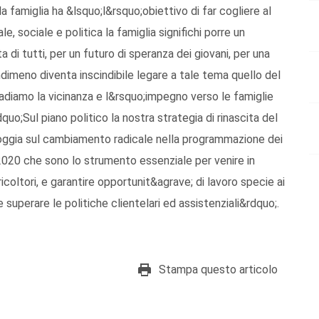
la famiglia ha &lsquo;l&rsquo;obiettivo di far cogliere al
, sociale e politica la famiglia significhi porre un
 di tutti, per un futuro di speranza dei giovani, per una
ndimeno diventa inscindibile legare a tale tema quello del
ribadiamo la vicinanza e l&rsquo;impegno verso le famiglie
uo;Sul piano politico la nostra strategia di rinascita del
ggia sul cambiamento radicale nella programmazione dei
2020 che sono lo strumento essenziale per venire in
coltori, e garantire opportunit&agrave; di lavoro specie ai
he superare le politiche clientelari ed assistenziali&rdquo;.
Stampa questo articolo