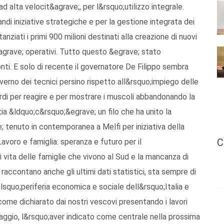
 alta velocit&agrave;, per l&rsquo;utilizzo integrale.
ndi iniziative strategiche e per la gestione integrata dei
anziati i primi 900 milioni destinati alla creazione di nuovi
&agrave; operativi. Tutto questo &egrave; stato
i. E solo di recente il governatore De Filippo sembra
erno dei tecnici persino rispetto all&rsquo;impiego delle
ardi per reagire e per mostrare i muscoli abbandonando la
a &ldquo;c&rsquo;&egrave; un filo che ha unito la
; tenuto in contemporanea a Melfi per iniziativa della
C
voro e famiglia: speranza e futuro per il
 vita delle famiglie che vivono al Sud e la mancanza di
accontano anche gli ultimi dati statistici, sta sempre di
squo;periferia economica e sociale dell&rsquo;Italia e
ome dichiarato dai nostri vescovi presentando i lavori
aggio, l&rsquo;aver indicato come centrale nella prossima