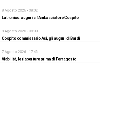
8 Agosto 2026 - 08:02
Latronico: auguri all’Ambasciatore Cospito
8 Agosto 2026 - 08:00
Cospito commissario Asi, gli auguri di Bardi
7 Agosto 2026 - 17:43
Viabilità, le riaperture prima di Ferragosto