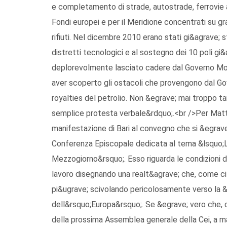
e completamento di strade, autostrade, ferrovie ad
Fondi europei e per il Meridione concentrati su gra
rifiuti. Nel dicembre 2010 erano stati gi&agrave; st
distretti tecnologici e al sostegno dei 10 poli gi
deplorevolmente lasciato cadere dal Governo Mont
aver scoperto gli ostacoli che provengono dal Gov
royalties del petrolio. Non &egrave; mai troppo t
semplice protesta verbale&rdquo;.<br />Per Matti
manifestazione di Bari al convegno che si &egrave
Conferenza Episcopale dedicata al tema &lsquo;La
Mezzogiorno&rsquo;. Esso riguarda le condizioni di
lavoro disegnando una realt&agrave; che, come ci r
pi&ugrave; scivolando pericolosamente verso la &l
dell&rsquo;Europa&rsquo;. Se &egrave; vero che, c
della prossima Assemblea generale della Cei, a m