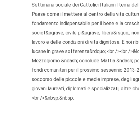
Settimana sociale dei Cattolici Italiani il tema del
Paese come il mettere al centro della vita culturale
fondamento indispensabile per il bene e la crescita
societ&agrave; civile pi&ugrave; libera&rsquo;, no
lavoro e delle condizioni di vita dignitose. E noi 
lucane in grave sofferenza&rdquo;.<br /><br />&ldq
Mezzogiorno &ndash; conclude Mattia &ndash; po
fondi comunitari per il prossimo sessennio 2013-
soccorso delle piccole e medie imprese, degli agri
giovani laureati, diplomati e specializzati, oltre c
<br />&nbsp;&nbsp;