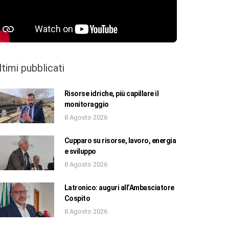
ltimi pubblicati
Risorse idriche, più capillare il
monitoraggio
8 Agosto 2026
Cupparo su risorse, lavoro, energia
e sviluppo
8 Agosto 2026
Latronico: auguri all’Ambasciatore
Cospito
8 Agosto 2026