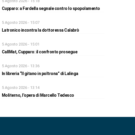
5 Agosto 2026 - 15:18
Cupparo: a Fardella segnale contro lo spopolamento
5 Agosto 2026 - 15:07
Latronico incontra la dottoressa Calabrò
5 Agosto 2026 - 15:01
CallMat, Cupparo: il confronto prosegue
5 Agosto 2026 - 13:36
In libreria “Il gitano in poltrona” di Lalinga
5 Agosto 2026 - 13:14
Moliterno, l’opera di Marcello Tedesco