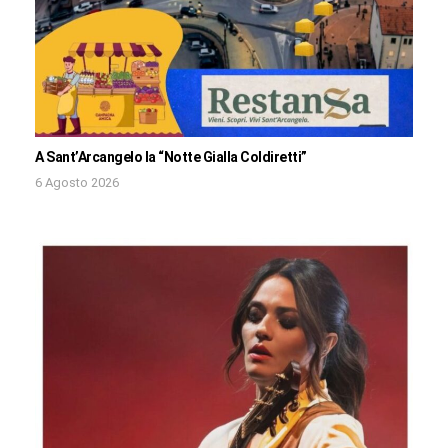
A Sant’Arcangelo la “Notte Gialla Coldiretti”
6 Agosto 2026