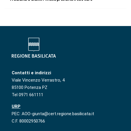
Contatti e indirizzi
Viale Vincenzo Verrastro, 4
85100 Potenza PZ
Tel 0971 661111
URP
PEC: AOO-giunta@cert.regione.basilicata.it
C.F. 80002950766