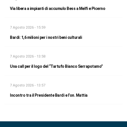
Via libera a impianti di accumulo Bess a Melfi e Picerno
7 Agosto 2026 - 15:59
Bardi: 1,6 milioni per i nostri beni culturali
7 Agosto 2026 - 13:58
Una call per il logo del “Tartufo Bianco Serrapotamo”
7 Agosto 2026 - 13:57
Incontro tra il Presidente Bardi e l’on. Mattia