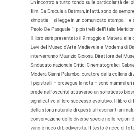
Un incontro a tutto tondo sulle particolarità dei p
film. Da Dracula a Batman, infatti, sono da sempre
simpatia – si legge in un comunicato stampa – e q
Paolo De Pasquale “I pipistrelli dell'Italia Meridio
Il libro sarà presentato il 9 maggio a Matera, alle 
Levi del Museo d'Arte Medievale e Moderna di Basi
interverranno Maurizio Gioiosa, Direttore del Mus
Sindacato nazionale Critici Cinematografici; Gabriel
Modera Gianni Palumbo, curatore della collana di A
I pipistrelli – prosegue la nota – sono mammiferi m
prede nell'oscurità attraverso un sofisticato bio
significativo al loro successo evolutivo. Il libro di
della storia naturale di questi affascinanti animal
conservazione delle diverse specie nelle regioni de
vario e ricco di biodiversità. Il testo è ricco di fot