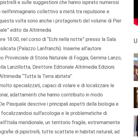
ipistrelli e sulle suggestioni che hanno ispirato numerosi
 nell'immaginario collettivo a metà tra repulsione e
uesta volta sono anche i protagonisti del volume di Pier
nale” edito da Altrimedia.
ore 18.00, nel corso di “Echi nella notte” presso la Sala
U
licata (Palazzo Lanfranchi). Insieme all’autore
eo Provinciale di Storia Naturale di Foggia; Gemma Lanzo,
la Lanzillotta, Direttore Editoriale Altrimedia Edizioni.
ltrimedia “Tutta la Terra abitata”.
olto specializzati, capaci di volare e di localizzare le
sonar, adattamenti che hanno contribuito in modo
 De Pasquale descrive i principali aspetti della biologia e
i, focalizzandosi sull'ecologia e le problematiche di
ll'Italia meridionale, un territorio fragile, estremamente
ografie di pipistrelli, tutte scattate in habitat naturali, ad