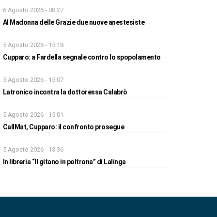
6 Agosto 2026 - 08:27
Al Madonna delle Grazie due nuove anestesiste
5 Agosto 2026 - 15:18
Cupparo: a Fardella segnale contro lo spopolamento
5 Agosto 2026 - 15:07
Latronico incontra la dottoressa Calabrò
5 Agosto 2026 - 15:01
CallMat, Cupparo: il confronto prosegue
5 Agosto 2026 - 13:36
In libreria “Il gitano in poltrona” di Lalinga