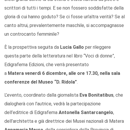
scrittori di tutti i tempi. E se non fossero soddisfatte della
gloria di cui hanno goduto? Se ci fosse un’altra verità? Se al
canto altrui, prevalentemente maschile, si accompagnasse
un controcanto femminile?
È la prospettiva seguita da
Lucia Gallo
per rileggere
questa parte della letteratura nel libro “Voci di donne”,
Edigrafema Edizioni, che verrà presentato
a
Matera venerdì 6 dicembre, alle ore 17.30, nella sala
conferenze del Museo “D. Ridola”
.
L’evento, coordinato dalla giornalista
Eva Bonitatibus
, che
dialogherà con l’autrice, vedrà la partecipazione
dell’editrice di Edigrafema
Antonella Santarcangelo
,
dell’architetta e già direttrice dei Musei nazionali di Matera
Annamaria Mauro
, della consigliera della Provincia di