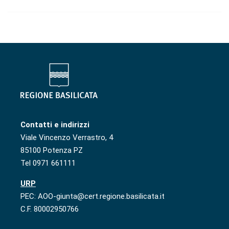
Contatti e indirizzi
Viale Vincenzo Verrastro, 4
85100 Potenza PZ
Tel 0971 661111
URP
PEC: AOO-giunta@cert.regione.basilicata.it
C.F. 80002950766