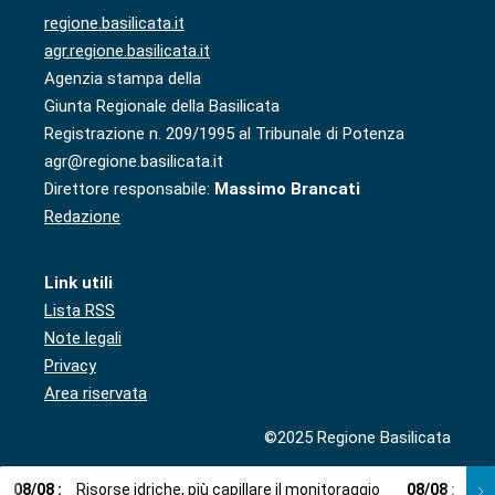
regione.basilicata.it
agr.regione.basilicata.it
Agenzia stampa della
Giunta Regionale della Basilicata
Registrazione n. 209/1995 al Tribunale di Potenza
agr@regione.basilicata.it
Direttore responsabile:
Massimo Brancati
Redazione
Link utili
Lista RSS
Note legali
Privacy
Area riservata
©2025 Regione Basilicata
08
/
08
:
Risorse idriche, più capillare il monitoraggio
08
/
08
:
Cup