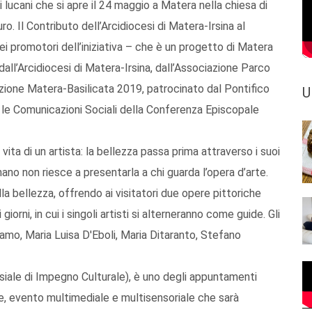
ti lucani che si apre il 24 maggio a Matera nella chiesa di
o. Il Contributo dell’Arcidiocesi di Matera-Irsina al
i promotori dell’iniziativa – che è un progetto di Matera
all’Arcidiocesi di Matera-Irsina, dall’Associazione Parco
azione Matera-Basilicata 2019, patrocinato dal Pontifico
U
er le Comunicazioni Sociali della Conferenza Episcopale
vita di un artista: la bellezza passa prima attraverso i suoi
 mano non riesce a presentarla a chi guarda l’opera d’arte.
lla bellezza, offrendo ai visitatori due opere pittoriche
giorni, in cui i singoli artisti si alterneranno come guide. Gli
Adamo, Maria Luisa D'Eboli, Maria Ditaranto, Stefano
ale di Impegno Culturale), è uno degli appuntamenti
, evento multimediale e multisensoriale che sarà