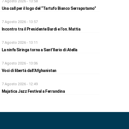
7 Agosto 2026 - 13:58
Una call per il logo del “Tartufo Bianco Serrapotamo”
7 Agosto 2026 - 13:57
Incontro tra il Presidente Bardi e l’on. Mattia
7 Agosto 2026 - 13:11
La ninfa Siringa torna a Sant’Ilario di Atella
7 Agosto 2026 - 13:06
Voci di libertà dall’Afghanistan
7 Agosto 2026 - 12:49
Majatica Jazz Festival a Ferrandina