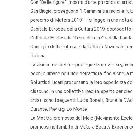
Con “Belle figure”, mostra d'arte pittorica di artis
San Biagio, proseguono “I Cammini tra radici e futur
percorso di Matera 2019” – si legge in una nota de
Capitale Europea della Cultura 2019, coprodotto d
Culturale Ecclesiale “Terre di Luce” e dalla Fond
Consiglio della Cultura e dall’Ufficio Nazionale p
Italiana.
La visione del bello – prosegue la nota – segna la 
occhi e rimane nell’iride dell’artista, fino a che la
Sei artisti lucani presentano la loro esperienza de
ciascuno, in una collettiva inedita, aperta per dieci 
artisti sono i seguenti: Lucia Bonelli, Brunella D'
Durante, Pierluigi Lo Monte
La Mostra, promossa dal Meic (Movimento Ecclesi
promossi nell'ambito di Matera Beauty Experience