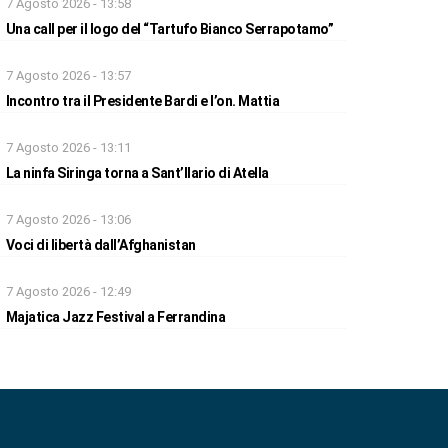
7 Agosto 2026 - 13:58
Una call per il logo del “Tartufo Bianco Serrapotamo”
7 Agosto 2026 - 13:57
Incontro tra il Presidente Bardi e l’on. Mattia
7 Agosto 2026 - 13:11
La ninfa Siringa torna a Sant’Ilario di Atella
7 Agosto 2026 - 13:06
Voci di libertà dall’Afghanistan
7 Agosto 2026 - 12:49
Majatica Jazz Festival a Ferrandina