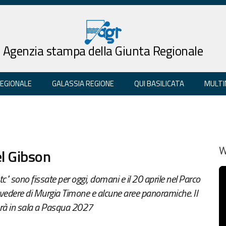
Agenzia stampa della Giunta Regionale
REGIONALE
GALASSIA REGIONE
QUI BASILICATA
MULTI
el Gibson
W
otc" sono fissate per oggi, domani e il 20 aprile nel Parco
Belvedere di Murgia Timone e alcune aree panoramiche. Il
verà in sala a Pasqua 2027