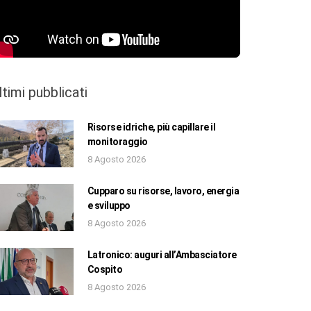
ltimi pubblicati
Risorse idriche, più capillare il
monitoraggio
8 Agosto 2026
Cupparo su risorse, lavoro, energia
e sviluppo
8 Agosto 2026
Latronico: auguri all’Ambasciatore
Cospito
8 Agosto 2026