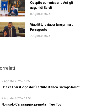
Cospito commissario Asi, gli
auguri di Bardi
8 Agosto 2026
Viabilità, le riaperture prima di
Ferragosto
7 Agosto 2026
orrelati
7 Agosto 2026 - 13:58
Una call per il logo del “Tartufo Bianco Serrapotamo”
7 Agosto 2026 - 11:58
Non solo Caravaggio: prenota il Tuo Tour