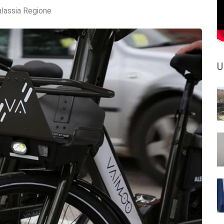
lassia Regione
U