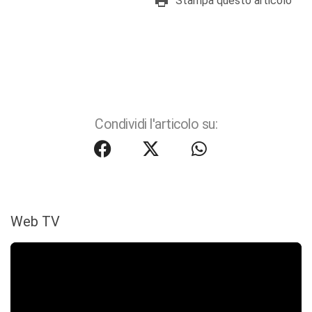
Stampa questo articolo
Condividi l'articolo su:
Web TV