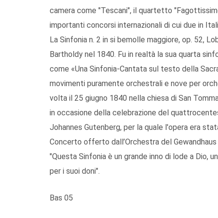
camera come "Tescani", il quartetto "Fagottissimo" 
importanti concorsi internazionali di cui due in Ita
La Sinfonia n. 2 in si bemolle maggiore, op. 52, 
Bartholdy nel 1840. Fu in realtà la sua quarta sinf
come «Una Sinfonia-Cantata sul testo della Sacra 
movimenti puramente orchestrali e nove per orchest
volta il 25 giugno 1840 nella chiesa di San Tomma
in occasione della celebrazione del quattrocentes
Johannes Gutenberg, per la quale l'opera era sta
Concerto offerto dall’Orchestra del Gewandhaus d
"Questa Sinfonia è un grande inno di lode a Dio, u
per i suoi doni".
Bas 05