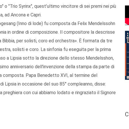
o "Trio Syrinx", quest’ultimo vincitore di sei premi nei più
lia, ad Ancona e Capri.
Lobgesang (Inno di lode) fu composta da Felix Mendelssohn
onia in ordine di composizione. Il compositore la descrisse
Bibbia, per solisti, coro ed orchestra». È formata da tre
ra, solisti e coro. La sinfonia fu eseguita per la prima
so a Lipsia sotto la direzione dello stesso Mendelsshon,
imo anniversario dell'invenzione della stampa da parte di
ta composta. Papa Benedetto XVI, al termine del
i Lipsia in occasione del suo 85° compleanno, disse:
na preghiera con cui abbiamo lodato e ringraziato il Signore
C