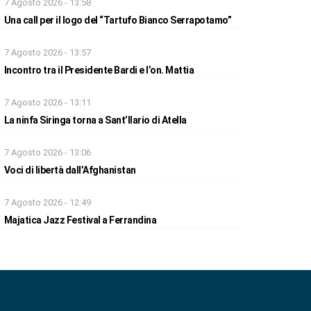
7 Agosto 2026 - 13:58
Una call per il logo del “Tartufo Bianco Serrapotamo”
7 Agosto 2026 - 13:57
Incontro tra il Presidente Bardi e l’on. Mattia
7 Agosto 2026 - 13:11
La ninfa Siringa torna a Sant’Ilario di Atella
7 Agosto 2026 - 13:06
Voci di libertà dall’Afghanistan
7 Agosto 2026 - 12:49
Majatica Jazz Festival a Ferrandina