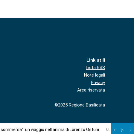
Link utili
Lista RSS
Note legali
Privacy
Area riservata
©2025 Regione Basilicata
à sommersa”: un viaggio nell’anima di Lorenzo Ostuni
07
/
08
:
Più c