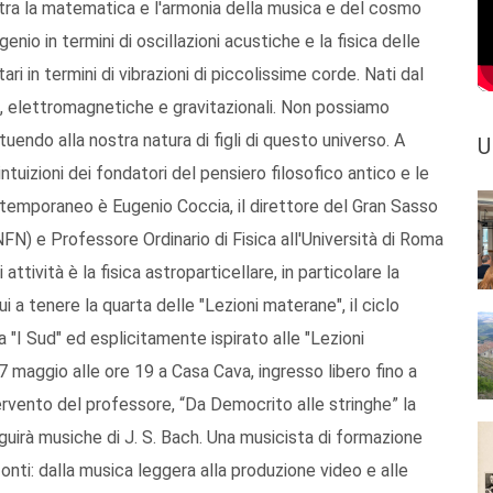
tra la matematica e l'armonia della musica e del cosmo
enio in termini di oscillazioni acustiche e la fisica delle
i in termini di vibrazioni di piccolissime corde. Nati dal
e, elettromagnetiche e gravitazionali. Non possiamo
tuendo alla nostra natura di figli di questo universo. A
U
tuizioni dei fondatori del pensiero filosofico antico e le
ntemporaneo è Eugenio Coccia, il direttore del Gran Sasso
NFN) e Professore Ordinario di Fisica all'Università di Roma
ttività è la fisica astroparticellare, in particolare la
ui a tenere la quarta delle "Lezioni materane", il ciclo
 "I Sud" ed esplicitamente ispirato alle "Lezioni
7 maggio alle ore 19 a Casa Cava, ingresso libero fino a
ervento del professore, “Da Democrito alle stringhe” la
uirà musiche di J. S. Bach. Una musicista di formazione
zzonti: dalla musica leggera alla produzione video e alle