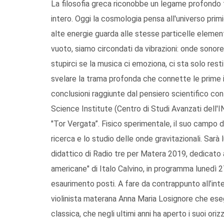
La filosofia greca riconobbe un legame profondo 
intero. Oggi la cosmologia pensa all'universo primig
alte energie guarda alle stesse particelle elementar
vuoto, siamo circondati da vibrazioni: onde sonor
stupirci se la musica ci emoziona, ci sta solo resti
svelare la trama profonda che connette le prime in
conclusioni raggiunte dal pensiero scientifico co
Science Institute (Centro di Studi Avanzati dell'I
"Tor Vergata”. Fisico sperimentale, il suo campo di a
ricerca e lo studio delle onde gravitazionali. Sarà l
didattico di Radio tre per Matera 2019, dedicato a
americane" di Italo Calvino, in programma lunedì 2
esaurimento posti. A fare da contrappunto all’int
violinista materana Anna Maria Losignore che eseg
classica, che negli ultimi anni ha aperto i suoi ori