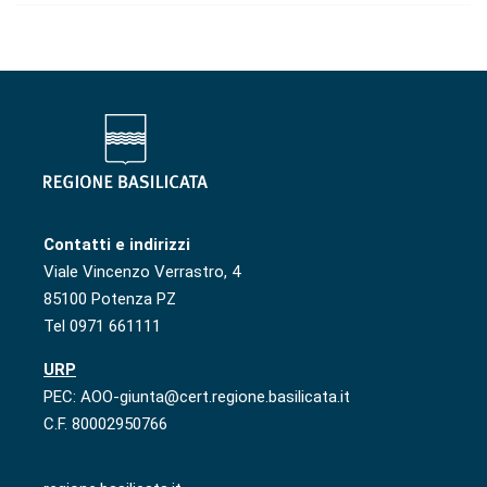
Contatti e indirizzi
Viale Vincenzo Verrastro, 4
85100 Potenza PZ
Tel 0971 661111
URP
PEC: AOO-giunta@cert.regione.basilicata.it
C.F. 80002950766