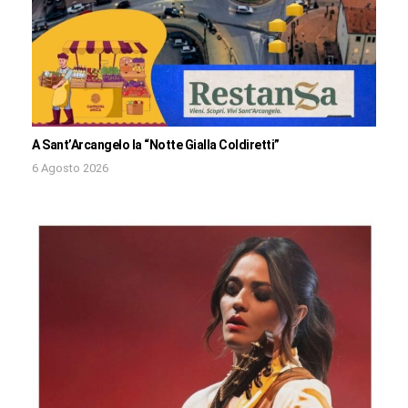
A Sant’Arcangelo la “Notte Gialla Coldiretti”
6 Agosto 2026