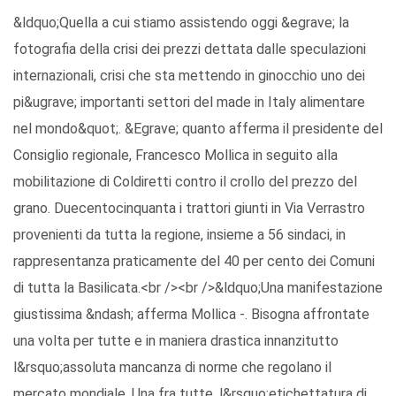
&ldquo;Quella a cui stiamo assistendo oggi &egrave; la
fotografia della crisi dei prezzi dettata dalle speculazioni
internazionali, crisi che sta mettendo in ginocchio uno dei
pi&ugrave; importanti settori del made in Italy alimentare
nel mondo&quot;. &Egrave; quanto afferma il presidente del
Consiglio regionale, Francesco Mollica in seguito alla
mobilitazione di Coldiretti contro il crollo del prezzo del
grano. Duecentocinquanta i trattori giunti in Via Verrastro
provenienti da tutta la regione, insieme a 56 sindaci, in
rappresentanza praticamente del 40 per cento dei Comuni
di tutta la Basilicata.<br /><br />&ldquo;Una manifestazione
giustissima &ndash; afferma Mollica -. Bisogna affrontate
una volta per tutte e in maniera drastica innanzitutto
l&rsquo;assoluta mancanza di norme che regolano il
mercato mondiale. Una fra tutte, l&rsquo;etichettatura di