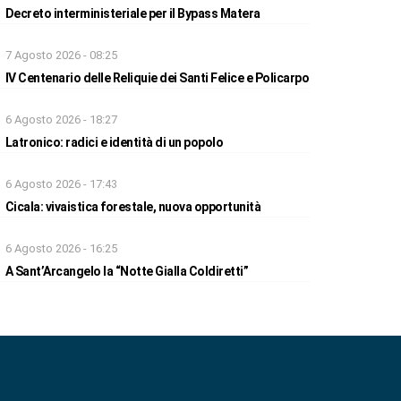
Decreto interministeriale per il Bypass Matera
7 Agosto 2026 - 08:25
IV Centenario delle Reliquie dei Santi Felice e Policarpo
6 Agosto 2026 - 18:27
Latronico: radici e identità di un popolo
6 Agosto 2026 - 17:43
Cicala: vivaistica forestale, nuova opportunità
6 Agosto 2026 - 16:25
A Sant’Arcangelo la “Notte Gialla Coldiretti”