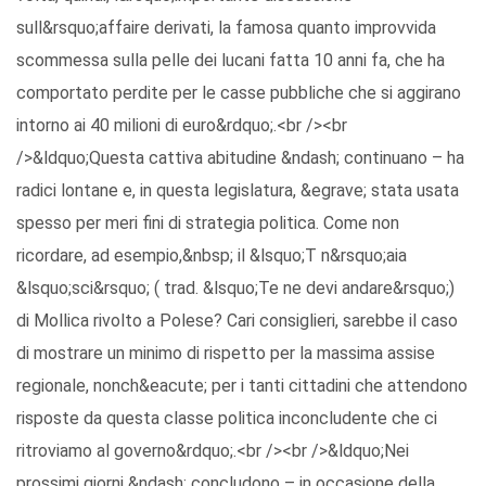
sull&rsquo;affaire derivati, la famosa quanto improvvida
scommessa sulla pelle dei lucani fatta 10 anni fa, che ha
comportato perdite per le casse pubbliche che si aggirano
intorno ai 40 milioni di euro&rdquo;.<br /><br
/>&ldquo;Questa cattiva abitudine &ndash; continuano – ha
radici lontane e, in questa legislatura, &egrave; stata usata
spesso per meri fini di strategia politica. Come non
ricordare, ad esempio,&nbsp; il &lsquo;T n&rsquo;aia
&lsquo;sci&rsquo; ( trad. &lsquo;Te ne devi andare&rsquo;)
di Mollica rivolto a Polese? Cari consiglieri, sarebbe il caso
di mostrare un minimo di rispetto per la massima assise
regionale, nonch&eacute; per i tanti cittadini che attendono
risposte da questa classe politica inconcludente che ci
ritroviamo al governo&rdquo;.<br /><br />&ldquo;Nei
prossimi giorni &ndash; concludono – in occasione della