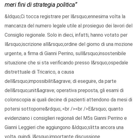
meri fini di strategia politica”
&ldquo;Ci tocca registrare per l&rsquo;ennesima volta la
mancanza del numero legale utile al prosieguo dei lavori del
Consiglio regionale. Solo in dieci, infatti, hanno votato per
l&rsquo;iscrizione all&rsquo;ordine del giorno di una mozione
urgente, a firma di Gianni Perrino, sull&rsquo;insostenibile
situazione che si sta verificando presso l&rsquo;ospedale
distrettuale di Tricarico, a causa
dell&rsquo;impossibilit&agrave; di eseguire, da parte
dell&rsquo;unit&agrave; operativa preposta, gli esami di
colonscopia ai quali decine di pazienti attendono da mesi di
potersi sottoporre&rdquo;.<br /><br />E&rsquo; quanto
evidenziano i consiglieri regionali del M5s Gianni Perrino e
Gianni Leggieri che aggiungono &ldquo;slitta ancora una
volta, quindi, l&rsquo;importante discussione