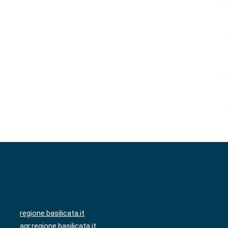
regione.basilicata.it
agr.regione.basilicata.it