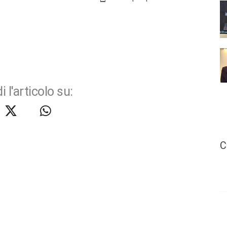
i l'articolo su:
C