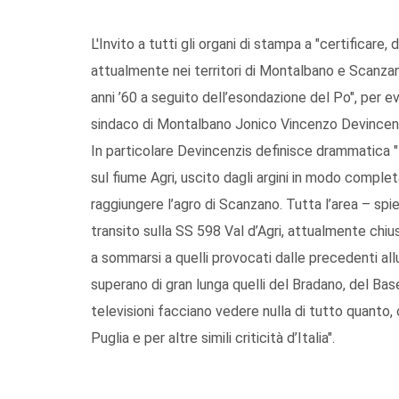
L'Invito a tutti gli organi di stampa a "certifica
attualmente nei territori di Montalbano e Scanzan
anni ’60 a seguito dell’esondazione del Po", per e
sindaco di Montalbano Jonico Vincenzo Devincenz
In particolare Devincenzis definisce drammatica "
sul fiume Agri, uscito dagli argini in modo comple
raggiungere l’agro di Scanzano. Tutta l’area – s
transito sulla SS 598 Val d’Agri, attualmente chiusa
a sommarsi a quelli provocati dalle precedenti allu
superano di gran lunga quelli del Bradano, del B
televisioni facciano vedere nulla di tutto quanto,
Puglia e per altre simili criticità d’Italia".