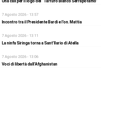
Una call per il logo del “Tartufo Bianco Serrapotamo”
7 Agosto 2026 - 13:57
Incontro tra il Presidente Bardi e l’on. Mattia
7 Agosto 2026 - 13:11
La ninfa Siringa torna a Sant’Ilario di Atella
7 Agosto 2026 - 13:06
Voci di libertà dall’Afghanistan