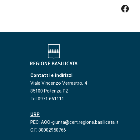
Contatti e indirizzi
Viale Vincenzo Verrastro, 4
85100 Potenza PZ
Tel 0971 661111
URP
PEC: AOO-giunta@cert.regione.basilicata.it
C.F. 80002950766