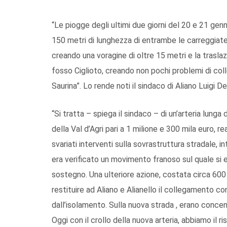
“Le piogge degli ultimi due giorni del 20 e 21 ge
150 metri di lunghezza di entrambe le carreggiat
creando una voragine di oltre 15 metri e la traslaz
fosso Ciglioto, creando non pochi problemi di coll
Saurina”. Lo rende noti il sindaco di Aliano Luigi D
“Si tratta – spiega il sindaco – di un’arteria lunga
della Val d’Agri pari a 1 milione e 300 mila euro, r
svariati interventi sulla sovrastruttura stradale, 
era verificato un movimento franoso sul quale si e
sostegno. Una ulteriore azione, costata circa 60
restituire ad Aliano e Alianello il collegamento co
dall’isolamento. Sulla nuova strada , erano concent
Oggi con il crollo della nuova arteria, abbiamo il 