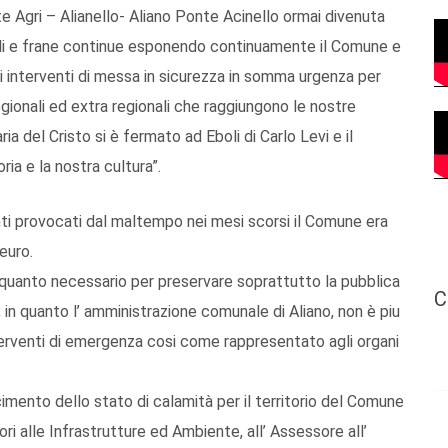
e Agri – Alianello- Aliano Ponte Acinello ormai divenuta
olli e frane continue esponendo continuamente il Comune e
ui interventi di messa in sicurezza in somma urgenza per
 regionali ed extra regionali che raggiungono le nostre
ria del Cristo si è fermato ad Eboli di Carlo Levi e il
ria e la nostra cultura”.
enti provocati dal maltempo nei mesi scorsi il Comune era
euro.
a quanto necessario per preservare soprattutto la pubblica
C
i; in quanto l’ amministrazione comunale di Aliano, non è piu
interventi di emergenza cosi come rappresentato agli organi
cimento dello stato di calamità per il territorio del Comune
ri alle Infrastrutture ed Ambiente, all’ Assessore all’