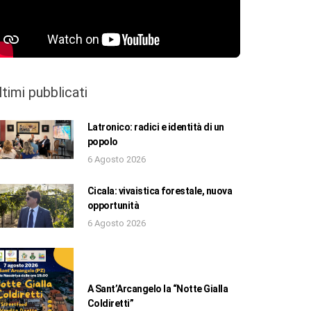
ltimi pubblicati
Latronico: radici e identità di un
popolo
6 Agosto 2026
Cicala: vivaistica forestale, nuova
opportunità
6 Agosto 2026
A Sant’Arcangelo la “Notte Gialla
Coldiretti”