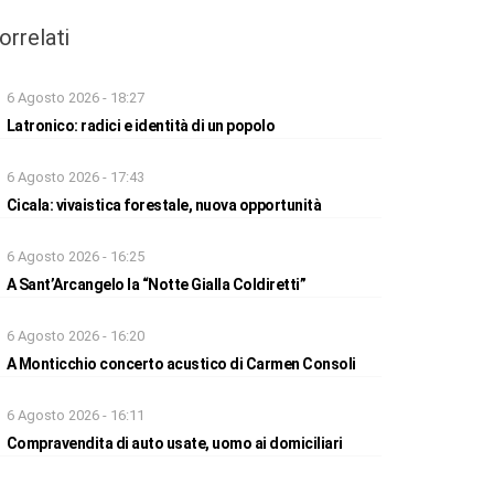
orrelati
6 Agosto 2026 - 18:27
Latronico: radici e identità di un popolo
6 Agosto 2026 - 17:43
Cicala: vivaistica forestale, nuova opportunità
6 Agosto 2026 - 16:25
A Sant’Arcangelo la “Notte Gialla Coldiretti”
6 Agosto 2026 - 16:20
A Monticchio concerto acustico di Carmen Consoli
6 Agosto 2026 - 16:11
Compravendita di auto usate, uomo ai domiciliari