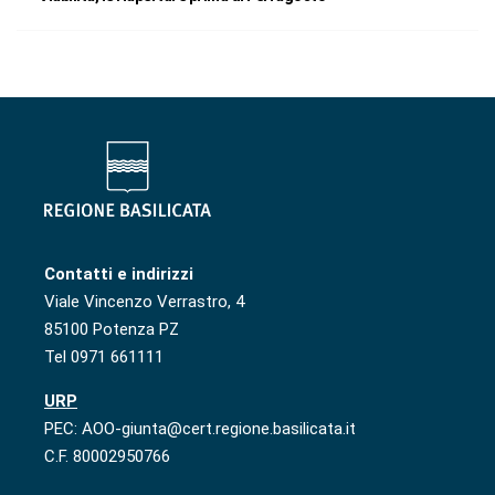
Contatti e indirizzi
Viale Vincenzo Verrastro, 4
85100 Potenza PZ
Tel 0971 661111
URP
PEC: AOO-giunta@cert.regione.basilicata.it
C.F. 80002950766