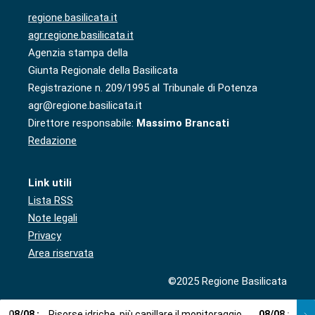
regione.basilicata.it
agr.regione.basilicata.it
Agenzia stampa della
Giunta Regionale della Basilicata
Registrazione n. 209/1995 al Tribunale di Potenza
agr@regione.basilicata.it
Direttore responsabile:
Massimo Brancati
Redazione
Link utili
Lista RSS
Note legali
Privacy
Area riservata
©2025 Regione Basilicata
08
/
08
:
Risorse idriche, più capillare il monitoraggio
08
/
08
:
Cup