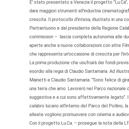
E' stato presentato a Venezia il progetto "Lu.Ca", 
dare maggiori strumenti all'industria cinematog
crescita. Il protocollo d'intesa, illustrato in un
Pietrantuono e dal presidente della Regione Calabr
commission – lascia completa autonomia alle due 
aperte anche a nuove collaborazioni con altre Fil
che rappresenta un'occasione di crescita per l'int
La prima produzione che usufruirà dei fondi previs
esordio alla regia di Claudio Santamaria. Ad illust
Mainetti e Claudio Santamaria. “Sono felice di gir
una terra che amo. Lavorerò nel Parco nazionale del
suggestiva e a cui sono affettivamente legato”. Il
calabro lucano all'interno del Parco del Pollino, l
alleate vogliono promuovere con cinema e audiovi
Con il progetto Lu.Ca. – prosegue la nota della L