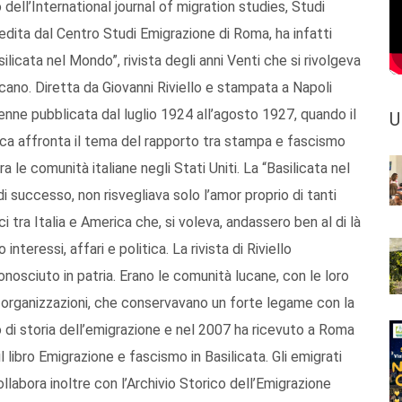
 dell’International journal of migration studies, Studi
 edita dal Centro Studi Emigrazione di Roma, ha infatti
licata nel Mondo”, rivista degli anni Venti che si rivolgeva
ricano. Diretta da Giovanni Riviello e stampata a Napoli
venne pubblicata dal luglio 1924 all’agosto 1927, quando il
U
rca affronta il tema del rapporto tra stampa e fascismo
 le comunità italiane negli Stati Uniti. La “Basilicata nel
i successo, non risvegliava solo l’amor proprio di tanti
i tra Italia e America che, si voleva, andassero ben al di là
eressi, affari e politica. La rivista di Riviello
osciuto in patria. Erano le comunità lucane, con le loro
oro organizzazioni, che conservavano un forte legame con la
di storia dell’emigrazione e nel 2007 ha ricevuto a Roma
 libro Emigrazione e fascismo in Basilicata. Gli emigrati
ollabora inoltre con l’Archivio Storico dell’Emigrazione