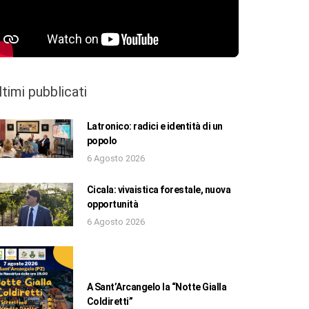
ltimi pubblicati
Latronico: radici e identità di un
popolo
6 Agosto 2026
Cicala: vivaistica forestale, nuova
opportunità
6 Agosto 2026
A Sant’Arcangelo la “Notte Gialla
Coldiretti”