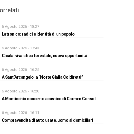
orrelati
6 Agosto 2026 - 18:27
Latronico: radici e identità di un popolo
6 Agosto 2026 - 17:43
Cicala: vivaistica forestale, nuova opportunità
6 Agosto 2026 - 16:25
A Sant’Arcangelo la “Notte Gialla Coldiretti”
6 Agosto 2026 - 16:20
A Monticchio concerto acustico di Carmen Consoli
6 Agosto 2026 - 16:11
Compravendita di auto usate, uomo ai domiciliari