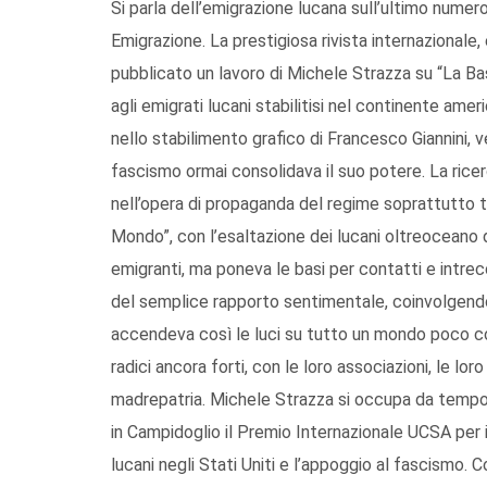
Si parla dell’emigrazione lucana sull’ultimo numero
Emigrazione. La prestigiosa rivista internazionale,
pubblicato un lavoro di Michele Strazza su “La Basi
agli emigrati lucani stabilitisi nel continente ame
nello stabilimento grafico di Francesco Giannini, 
fascismo ormai consolidava il suo potere. La rice
nell’opera di propaganda del regime soprattutto tra
Mondo”, con l’esaltazione dei lucani oltreoceano d
emigranti, ma poneva le basi per contatti e intrecc
del semplice rapporto sentimentale, coinvolgendo int
accendeva così le luci su tutto un mondo poco con
radici ancora forti, con le loro associazioni, le l
madrepatria. Michele Strazza si occupa da tempo 
in Campidoglio il Premio Internazionale UCSA per il
lucani negli Stati Uniti e l’appoggio al fascismo. C