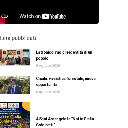
ltimi pubblicati
Latronico: radici e identità di un
popolo
6 Agosto 2026
Cicala: vivaistica forestale, nuova
opportunità
6 Agosto 2026
A Sant’Arcangelo la “Notte Gialla
Coldiretti”