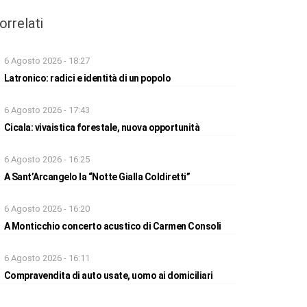
orrelati
6 Agosto 2026 - 18:27
Latronico: radici e identità di un popolo
6 Agosto 2026 - 17:43
Cicala: vivaistica forestale, nuova opportunità
6 Agosto 2026 - 16:25
A Sant’Arcangelo la “Notte Gialla Coldiretti”
6 Agosto 2026 - 16:20
A Monticchio concerto acustico di Carmen Consoli
6 Agosto 2026 - 16:11
Compravendita di auto usate, uomo ai domiciliari