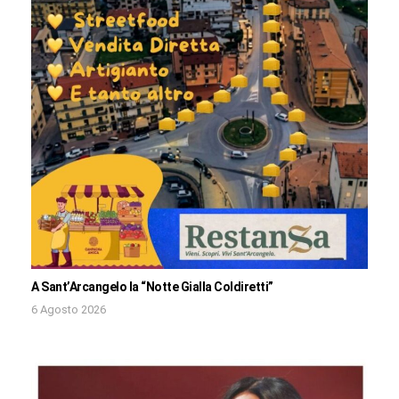
A Sant’Arcangelo la “Notte Gialla Coldiretti”
6 Agosto 2026