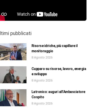
ltimi pubblicati
Risorse idriche, più capillare il
monitoraggio
8 Agosto 2026
Cupparo su risorse, lavoro, energia
e sviluppo
8 Agosto 2026
Latronico: auguri all’Ambasciatore
Cospito
8 Agosto 2026