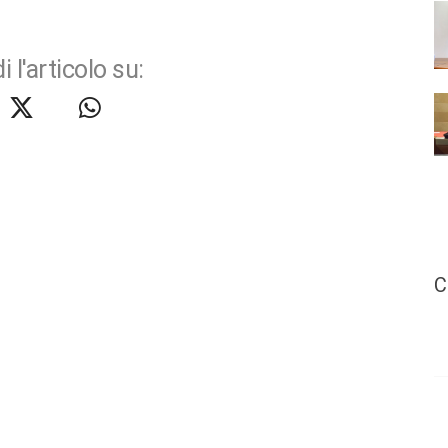
i l'articolo su:
C