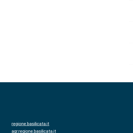
regione.basilicata.it
agr.regione.basilicata.it