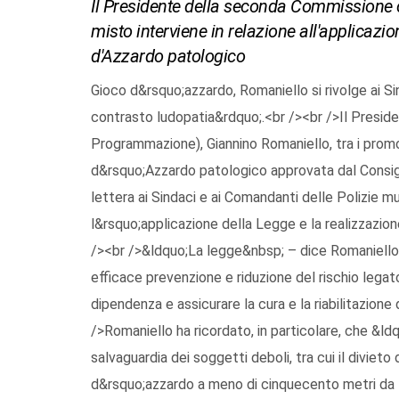
Il Presidente della seconda Commissione c
misto interviene in relazione all'applicazi
d'Azzardo patologico
Gioco d&rsquo;azzardo, Romaniello si rivolge ai Si
contrasto ludopatia&rdquo;.<br /><br />Il Presid
Programmazione), Giannino Romaniello, tra i promo
d&rsquo;Azzardo patologico approvata dal Consigli
lettera ai Sindaci e ai Comandanti delle Polizie mu
l&rsquo;applicazione della Legge e la realizzazion
/><br />&ldquo;La legge&nbsp; – dice Romaniello – 
efficace prevenzione e riduzione del rischio lega
dipendenza e assicurare la cura e la riabilitazion
/>Romaniello ha ricordato, in particolare, che &ldq
salvaguardia dei soggetti deboli, tra cui il divieto
d&rsquo;azzardo a meno di cinquecento metri da luog