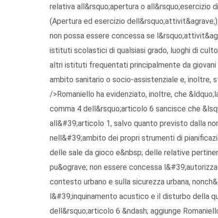
relativa all&rsquo;apertura o all&rsquo;esercizio d
(Apertura ed esercizio dell&rsquo;attivit&agrave;
non possa essere concessa se l&rsquo;attivit&agrav
istituti scolastici di qualsiasi grado, luoghi di culto
altri istituti frequentati principalmente da giovani
ambito sanitario o socio-assistenziale e, inoltre,
/>Romaniello ha evidenziato, inoltre, che &ldquo;la
comma 4 dell&rsquo;articolo 6 sancisce che &lsquo;(
all&#39;articolo 1, salvo quanto previsto dalla no
nell&#39;ambito dei propri strumenti di pianificazio
delle sale da gioco e&nbsp; delle relative pertinenz
pu&ograve; non essere concessa l&#39;autorizzaz
contesto urbano e sulla sicurezza urbana, nonch&e
l&#39;inquinamento acustico e il disturbo della qu
dell&rsquo;articolo 6 &ndash; aggiunge Romaniello 