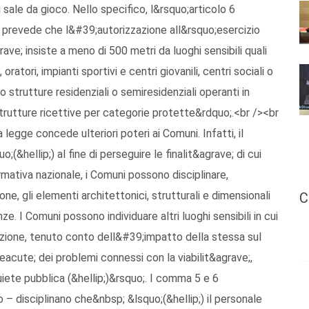
i sale da gioco. Nello specifico, l&rsquo;articolo 6
) prevede che l&#39;autorizzazione all&rsquo;esercizio
e; insiste a meno di 500 metri da luoghi sensibili quali
, oratori, impianti sportivi e centri giovanili, centri sociali o
 o strutture residenziali o semiresidenziali operanti in
 strutture ricettive per categorie protette&rdquo;.<br /><br
 legge concede ulteriori poteri ai Comuni. Infatti, il
&hellip;) al fine di perseguire le finalit&agrave; di cui
rmativa nazionale, i Comuni possono disciplinare,
ne, gli elementi architettonici, strutturali e dimensionali
C
e. I Comuni possono individuare altri luoghi sensibili in cui
ione, tenuto conto dell&#39;impatto della stessa sul
acute; dei problemi connessi con la viabilit&agrave;,
iete pubblica (&hellip;)&rsquo;. I comma 5 e 6
– disciplinano che&nbsp; &lsquo;(&hellip;) il personale