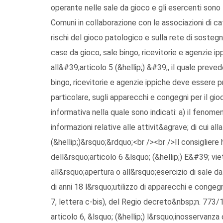
operante nelle sale da gioco e gli esercenti sono 
Comuni in collaborazione con le associazioni di cat
rischi del gioco patologico e sulla rete di sostegno
case da gioco, sale bingo, ricevitorie e agenzie ip
all&#39;articolo 5 (&hellip;) &#39;, il quale preve
bingo, ricevitorie e agenzie ippiche deve essere 
particolare, sugli apparecchi e congegni per il g
informativa nella quale sono indicati: a) il fenomeno
informazioni relative alle attivit&agrave; di cui a
(&hellip;)&rsquo;&rdquo;<br /><br />Il consigliere
dell&rsquo;articolo 6 &lsquo; (&hellip;) E&#39; viet
all&rsquo;apertura o all&rsquo;esercizio di sale d
di anni 18 l&rsquo;utilizzo di apparecchi e congegn
7, lettera c-bis), del Regio decreto&nbsp;n. 773
articolo 6, &lsquo; (&hellip;) l&rsquo;inosservanza d