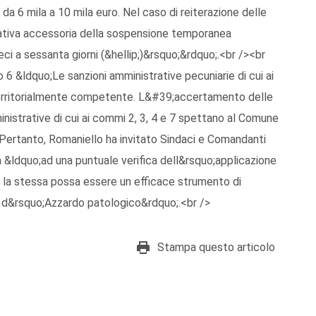
da 6 mila a 10 mila euro. Nel caso di reiterazione delle
trativa accessoria della sospensione temporanea
ci a sessanta giorni (&hellip;)&rsquo;&rdquo;.<br /><br
6 &ldquo;Le sanzioni amministrative pecuniarie di cui ai
erritorialmente competente. L&#39;accertamento delle
inistrative di cui ai commi 2, 3, 4 e 7 spettano al Comune
Pertanto, Romaniello ha invitato Sindaci e Comandanti
ta &ldquo;ad una puntuale verifica dell&rsquo;applicazione
; la stessa possa essere un efficace strumento di
 d&rsquo;Azzardo patologico&rdquo;.<br />
Stampa questo articolo