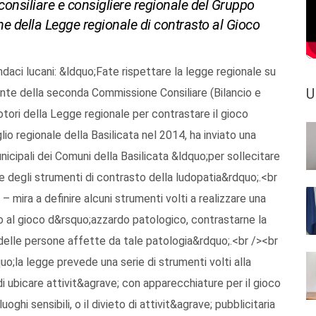
onsiliare e consigliere regionale del Gruppo
one della Legge regionale di contrasto al Gioco
ndaci lucani: &ldquo;Fate rispettare la legge regionale su
U
ente della seconda Commissione Consiliare (Bilancio e
tori della Legge regionale per contrastare il gioco
o regionale della Basilicata nel 2014, ha inviato una
nicipali dei Comuni della Basilicata &ldquo;per sollecitare
e degli strumenti di contrasto della ludopatia&rdquo;.<br
mira a definire alcuni strumenti volti a realizzare una
to al gioco d&rsquo;azzardo patologico, contrastarne la
e delle persone affette da tale patologia&rdquo;.<br /><br
uo;la legge prevede una serie di strumenti volti alla
 di ubicare attivit&agrave; con apparecchiature per il gioco
hi sensibili, o il divieto di attivit&agrave; pubblicitaria