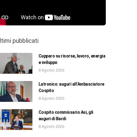
ltimi pubblicati
Cupparo su risorse, lavoro, energia
e sviluppo
8 Agosto 2026
Latronico: auguri all’Ambasciatore
Cospito
8 Agosto 2026
Cospito commissario Asi, gli
auguri di Bardi
8 Agosto 2026