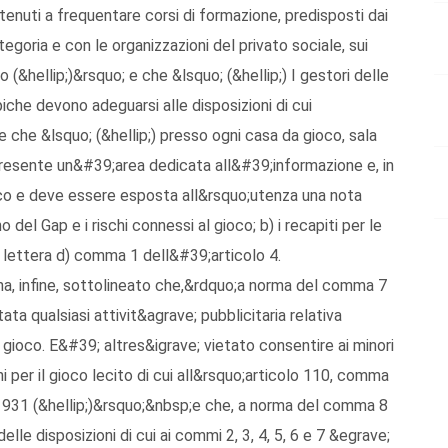
tenuti a frequentare corsi di formazione, predisposti dai
egoria e con le organizzazioni del privato sociale, sui
 (&hellip;)&rsquo; e che &lsquo; (&hellip;) I gestori delle
piche devono adeguarsi alle disposizioni di cui
de che &lsquo; (&hellip;) presso ogni casa da gioco, sala
presente un&#39;area dedicata all&#39;informazione e, in
ioco e deve essere esposta all&rsquo;utenza una nota
 del Gap e i rischi connessi al gioco; b) i recapiti per le
lla lettera d) comma 1 dell&#39;articolo 4.
 ha, infine, sottolineato che,&rdquo;a norma del comma 7
ata qualsiasi attivit&agrave; pubblicitaria relativa
a gioco. E&#39; altres&igrave; vietato consentire ai minori
i per il gioco lecito di cui all&rsquo;articolo 110, comma
/1931 (&hellip;)&rsquo;&nbsp;e che, a norma del comma 8
elle disposizioni di cui ai commi 2, 3, 4, 5, 6 e 7 &egrave;