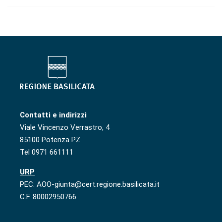
Contatti e indirizzi
Viale Vincenzo Verrastro, 4
85100 Potenza PZ
Tel 0971 661111
URP
PEC: AOO-giunta@cert.regione.basilicata.it
C.F. 80002950766