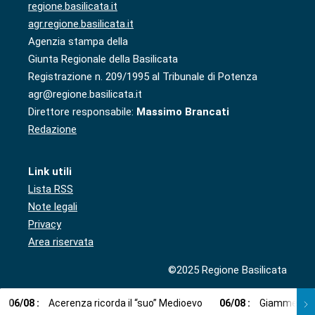
regione.basilicata.it
agr.regione.basilicata.it
Agenzia stampa della
Giunta Regionale della Basilicata
Registrazione n. 209/1995 al Tribunale di Potenza
agr@regione.basilicata.it
Direttore responsabile:
Massimo Brancati
Redazione
Link utili
Lista RSS
Note legali
Privacy
Area riservata
©2025 Regione Basilicata
06
/
08
:
Acerenza ricorda il “suo” Medioevo
06
/
08
:
Giammetta (