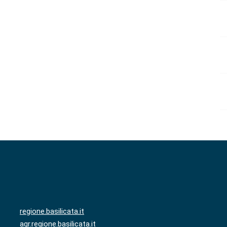
regione.basilicata.it
agr.regione.basilicata.it