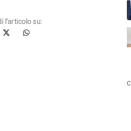
i l'articolo su:
C