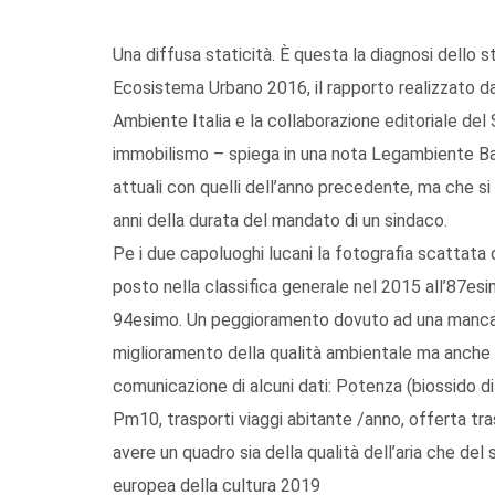
Una diffusa staticità. È questa la diagnosi dello s
Ecosistema Urbano 2016, il rapporto realizzato da
Ambiente Italia e la collaborazione editoriale del 
immobilismo – spiega in una nota Legambiente Basi
attuali con quelli dell’anno precedente, ma che s
anni della durata del mandato di un sindaco.
Pe i due capoluoghi lucani la fotografia scattat
posto nella classifica generale nel 2015 all’87es
94esimo. Un peggioramento dovuto ad una mancata 
miglioramento della qualità ambientale ma anche a
comunicazione di alcuni dati: Potenza (biossido d
Pm10, trasporti viaggi abitante /anno, offerta tra
avere un quadro sia della qualità dell’aria che del
europea della cultura 2019