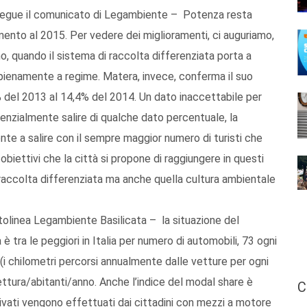
prosegue il comunicato di Legambiente – Potenza resta
mento al 2015. Per vedere dei miglioramenti, ci auguriamo,
 quando il sistema di raccolta differenziata porta a
o pienamente a regime. Matera, invece, conferma il suo
del 2013 al 14,4% del 2014. Un dato inaccettabile per
enzialmente salire di qualche dato percentuale, la
ente a salire con il sempre maggior numero di turisti che
obiettivi che la città si propone di raggiungere in questi
 di raccolta differenziata ma anche quella cultura ambientale
linea Legambiente Basilicata – la situazione del
è tra le peggiori in Italia per numero di automobili, 73 ogni
 (i chilometri percorsi annualmente dalle vetture per ogni
tura/abitanti/anno. Anche l’indice del modal share è
C
ivati vengono effettuati dai cittadini con mezzi a motore