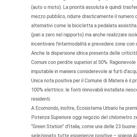
(auto o moto). La priorità assoluta è quindi trasfe
mezzo pubblico, ridurre drasticamente il numero di
alternativi come la bicicletta a pedalata assistita.
(pari a zero nel rapporto) ma anche realizzare iso
incentivare l’intermodalità e prevedere zone con o
Anche la dispersione idrica presenta delle criticit
Comuni con perdite superiori al 50%. Ragionevole 
imputabile in maniera considerevole ai furti d’acqua
Unica nota positiva per il Comune di Matera è il p
100% elettrico: le fonti rinnovabili installate ries
residenti.
A Ecomondo, inoltre, Ecosistema Urbano ha premi
Potenza Superiore oggi negozio del chilometro ze
“Green Station” d’Italia, come una delle 23 buone p
selezionato tutte esperienze positive – spiega Al