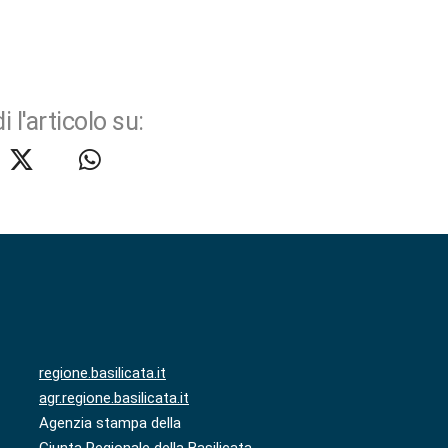
i l'articolo su:
regione.basilicata.it
agr.regione.basilicata.it
Agenzia stampa della