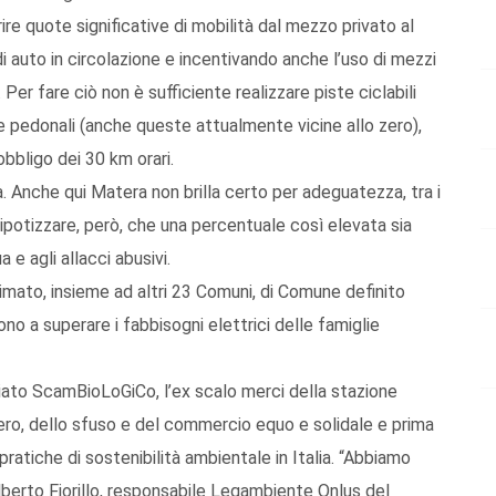
rire quote significative di mobilità dal mezzo privato al
 auto in circolazione e incentivando anche l’uso di mezzi
 Per fare ciò non è sufficiente realizzare piste ciclabili
le pedonali (anche queste attualmente vicine allo zero),
bbligo dei 30 km orari.
à. Anche qui Matera non brilla certo per adeguatezza, tra i
ipotizzare, però, che una percentuale così elevata sia
 e agli allacci abusivi.
rimato, insieme ad altri 23 Comuni, di Comune definito
cono a superare i fabbisogni elettrici delle famiglie
ato ScamBioLoGiCo, l’ex scalo merci della stazione
ro, dello sfuso e del commercio equo e solidale e prima
ratiche di sostenibilità ambientale in Italia. “Abbiamo
berto Fiorillo, responsabile Legambiente Onlus del