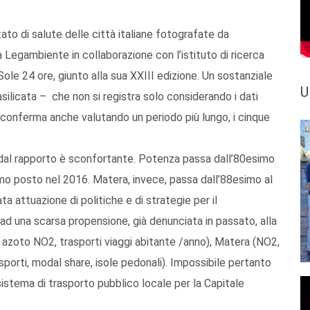
tato di salute delle città italiane fotografate da
 Legambiente in collaborazione con l’istituto di ricerca
Sole 24 ore, giunto alla sua XXIII edizione. Un sostanziale
U
licata – che non si registra solo considerando i dati
i conferma anche valutando un periodo più lungo, i cinque
a dal rapporto è sconfortante. Potenza passa dall’80esimo
imo posto nel 2016. Matera, invece, passa dall’88esimo al
attuazione di politiche e di strategie per il
d una scarsa propensione, già denunciata in passato, alla
i azoto NO2, trasporti viaggi abitante /anno), Matera (NO2,
sporti, modal share, isole pedonali). Impossibile pertanto
 sistema di trasporto pubblico locale per la Capitale