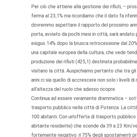
Per ciò che attiene alla gestione dei rifiuti, – 
ferma al 23,1% ma ricordiamo che il dato fa riferi
dovremmo aspettare il rapporto del prossimo anno,
porta, avviato da pochi mesi in città, sarà andat
esiguo 14% dopo la brusca retrocessione dal 20% 
una capitale europea della cultura, che vede tend
produzione dei rifiuti (425,1) destinata probabilm
visitano la città. Auspichiamo pertanto che tra gli 
anni ci sia quello di accrescere non solo i livelli
all’altezza del ruolo che adesso ricopre.
Continua ad essere veramente drammatica – sotto
trasporto pubblico nella città di Potenza. La città 
100 abitanti. Con un’offerta di trasporto pubblico
abitante residente) che scende da 39 a 23 Km/vet
fortemente negativo: il 75% degli spostamenti pr