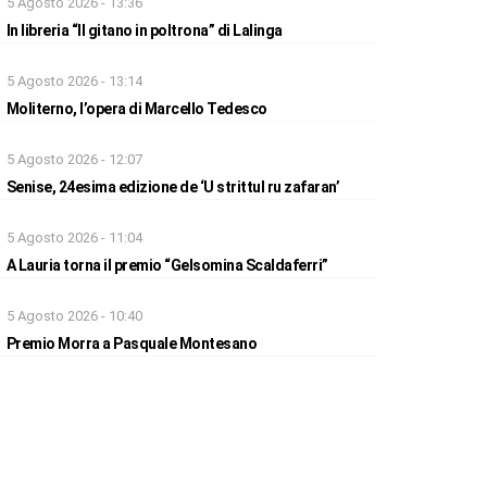
5 Agosto 2026 - 13:36
In libreria “Il gitano in poltrona” di Lalinga
5 Agosto 2026 - 13:14
Moliterno, l’opera di Marcello Tedesco
5 Agosto 2026 - 12:07
Senise, 24esima edizione de ‘U strittul ru zafaran’
5 Agosto 2026 - 11:04
A Lauria torna il premio “Gelsomina Scaldaferri”
5 Agosto 2026 - 10:40
Premio Morra a Pasquale Montesano