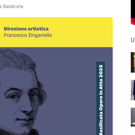
i Basilicata
U