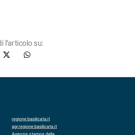
i l'articolo su:
regione.basilicata.it
agr.regione.basilicata.it
Agenzia stampa della