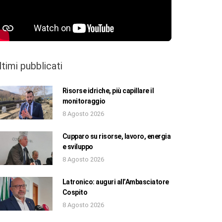
ltimi pubblicati
Risorse idriche, più capillare il
monitoraggio
8 Agosto 2026
Cupparo su risorse, lavoro, energia
e sviluppo
8 Agosto 2026
Latronico: auguri all’Ambasciatore
Cospito
8 Agosto 2026