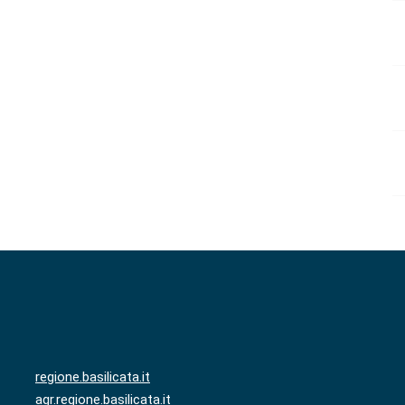
regione.basilicata.it
agr.regione.basilicata.it