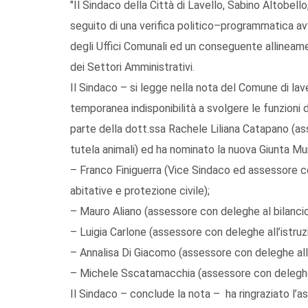
"Il Sindaco della Città di Lavello, Sabino Altobell
seguito di una verifica politico–programmatica av
degli Uffici Comunali ed un conseguente allineame
dei Settori Amministrativi.
Il Sindaco – si legge nella nota del Comune di lav
temporanea indisponibilità a svolgere le funzioni
parte della dott.ssa Rachele Liliana Catapano (asse
tutela animali) ed ha nominato la nuova Giunta Mu
– Franco Finiguerra (Vice Sindaco ed assessore con 
abitative e protezione civile);
– Mauro Aliano (assessore con deleghe al bilancio, 
– Luigia Carlone (assessore con deleghe all’istruzi
– Annalisa Di Giacomo (assessore con deleghe alla c
– Michele Sscatamacchia (assessore con deleghe al
Il Sindaco – conclude la nota – ha ringraziato l’a