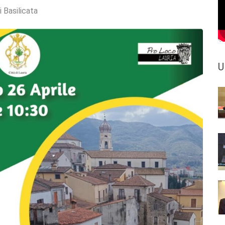
i Basilicata
U