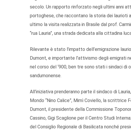
secolo. Un rapporto rinforzato negli ultimi anni attr
portoghese, che raccontano la storia dei laurioti 
ultimo la visita realizzata in Brasile dal prof. Car
“rua Lauria”, una strada dedicata alla cittadina luc
Rilevante è stato l’impatto dell’emigrazione lauri
Dumont, e importante l’attivismo degli emigrati n
nel corso del ‘900, ben tre sono stati i sindaci di 
sandumonense.
All’iniziativa prenderanno parte il sindaco di Lauria
Mondo “Nino Calice”, Mimì Coviello, la scrittrice 
Dumont, il presidente della Commissione Toponomas
Cassino, Gigi Scaglione per il Centro Studi Intern
del Consiglio Regionale di Basilicata nonché pre