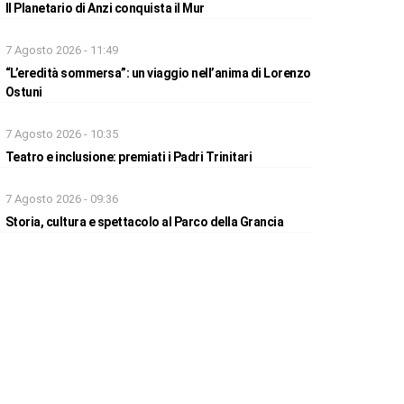
Il Planetario di Anzi conquista il Mur
7 Agosto 2026 - 11:49
“L’eredità sommersa”: un viaggio nell’anima di Lorenzo
Ostuni
7 Agosto 2026 - 10:35
Teatro e inclusione: premiati i Padri Trinitari
7 Agosto 2026 - 09:36
Storia, cultura e spettacolo al Parco della Grancia