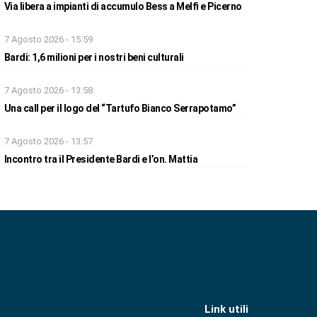
Via libera a impianti di accumulo Bess a Melfi e Picerno
7 Agosto 2026 - 15:59
Bardi: 1,6 milioni per i nostri beni culturali
7 Agosto 2026 - 13:58
Una call per il logo del “Tartufo Bianco Serrapotamo”
7 Agosto 2026 - 13:57
Incontro tra il Presidente Bardi e l’on. Mattia
Link utili