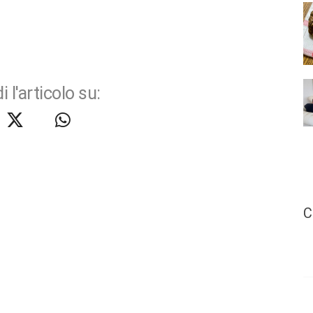
i l'articolo su:
C