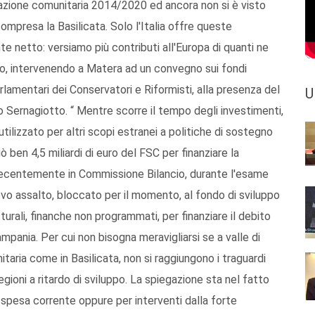
mazione comunitaria 2014/2020 ed ancora non si è visto
compresa la Basilicata. Solo l'Italia offre queste
 netto: versiamo più contributi all'Europa di quanti ne
ico, intervenendo a Matera ad un convegno sui fondi
lamentari dei Conservatori e Riformisti, alla presenza del
U
 Sernagiotto. “ Mentre scorre il tempo degli investimenti,
utilizzato per altri scopi estranei a politiche di sostegno
ò ben 4,5 miliardi di euro del FSC per finanziare la
Recentemente in Commissione Bilancio, durante l'esame
uovo assalto, bloccato per il momento, al fondo di sviluppo
turali, finanche non programmati, per finanziare il debito
pania. Per cui non bisogna meravigliarsi se a valle di
taria come in Basilicata, non si raggiungono i traguardi
egioni a ritardo di sviluppo. La spiegazione sta nel fatto
a spesa corrente oppure per interventi dalla forte