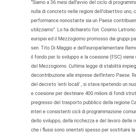
“Siamo a 36 mesi dall'avvio del ciclo di program
nulla di concreto nelle regioni dell'obiettivo uno, 
performance nonostante sia un Paese contribuente
utilizziamo”. Lo ha dichiarato l’on. Cosimo Latron
europei ed il Mezzogiorno promosso dai gruppi par
sen. Tito Di Maggio e dell'europarlamentare Remo
il fondo per lo sviluppo e la coesione (FSC) viene 
del Mezzogiorno. L'ultima legge di stabilità impieg
decontribuzione alle imprese dell'intero Paese. 
del decreto ‘enti locali’ , si stava ripetendo un n
e coesione per destinare 400 milioni di fondi strut
pregresso del trasporto pubblico della regione Cam
interi e consistenti cicli di programmazione comuni
dello sviluppo, della ricchezza e del lavoro delle r
che i flussi sono orientati spesso per sostituire l