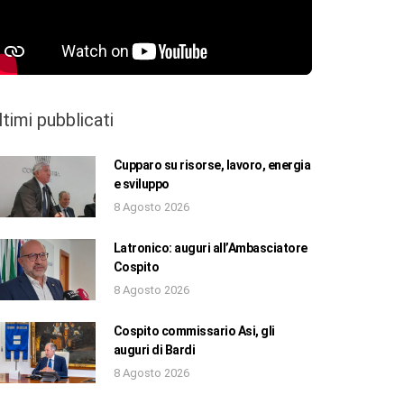
ltimi pubblicati
Cupparo su risorse, lavoro, energia
e sviluppo
8 Agosto 2026
Latronico: auguri all’Ambasciatore
Cospito
8 Agosto 2026
Cospito commissario Asi, gli
auguri di Bardi
8 Agosto 2026