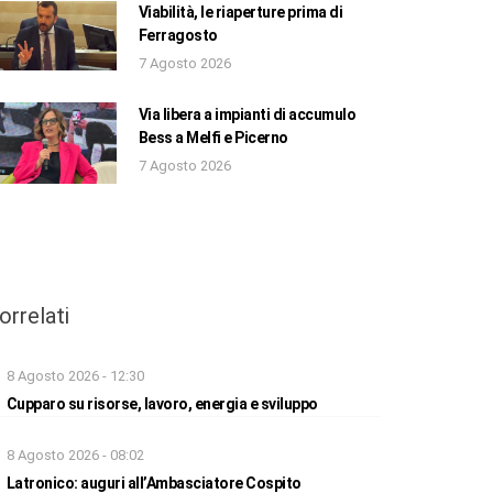
Viabilità, le riaperture prima di
Ferragosto
7 Agosto 2026
Via libera a impianti di accumulo
Bess a Melfi e Picerno
7 Agosto 2026
orrelati
8 Agosto 2026 - 12:30
Cupparo su risorse, lavoro, energia e sviluppo
8 Agosto 2026 - 08:02
Latronico: auguri all’Ambasciatore Cospito