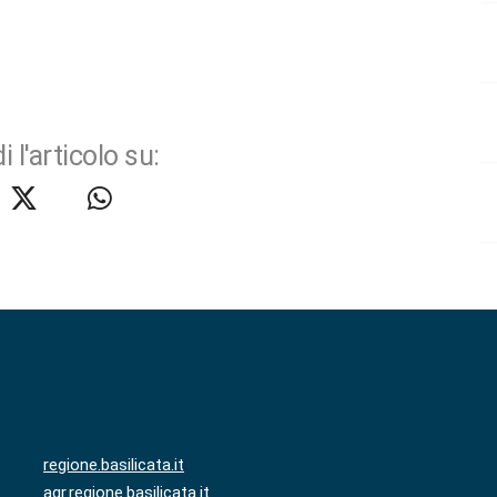
i l'articolo su:
regione.basilicata.it
agr.regione.basilicata.it