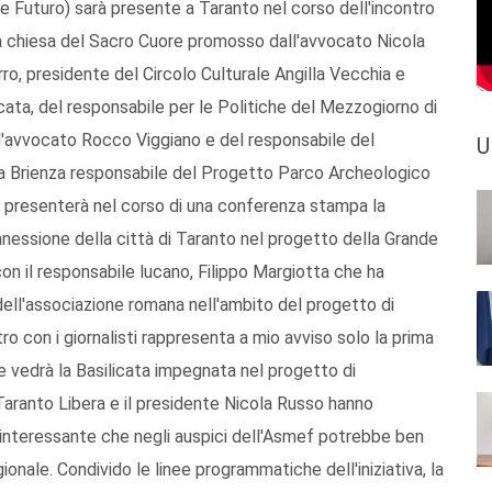
Futuro) sarà presente a Taranto nel corso dell'incontro
la chiesa del Sacro Cuore promosso dall'avvocato Nicola
ro, presidente del Circolo Culturale Angilla Vecchia e
icata, del responsabile per le Politiche del Mezzogiorno di
ll'avvocato Rocco Viggiano e del responsabile del
U
a Brienza responsabile del Progetto Parco Archeologico
a presenterà nel corso di una conferenza stampa la
nnessione della città di Taranto nel progetto della Grande
con il responsabile lucano, Filippo Margiotta che ha
dell'associazione romana nell'ambito del progetto di
ntro con i giornalisti rappresenta a mio avviso solo la prima
he vedrà la Basilicata impegnata nel progetto di
 Taranto Libera e il presidente Nicola Russo hanno
 interessante che negli auspici dell'Asmef potrebbe ben
gionale. Condivido le linee programmatiche dell'iniziativa, la