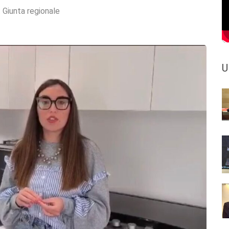
:
Giunta regionale
U