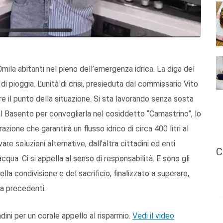
ila abitanti nel pieno dell’emergenza idrica. La diga del
i pioggia. L’unità di crisi, presieduta dal commissario Vito
fare il punto della situazione. Si sta lavorando senza sosta
l Basento per convogliarla nel cosiddetto “Camastrino”, lo
ione che garantirà un flusso idrico di circa 400 litri al
re soluzioni alternative, dall’altra cittadini ed enti
C
cqua. Ci si appella al senso di responsabilità. E sono gli
lla condivisione e del sacrificio, finalizzato a superare,
a precedenti.
ini per un corale appello al risparmio.
Vedi il video