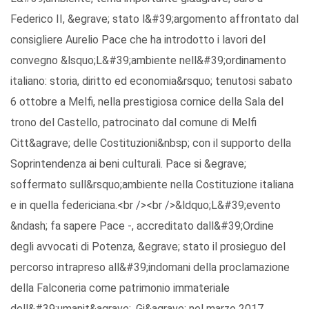
Federico II, &egrave; stato l&#39;argomento affrontato dal
consigliere Aurelio Pace che ha introdotto i lavori del
convegno &lsquo;L&#39;ambiente nell&#39;ordinamento
italiano: storia, diritto ed economia&rsquo; tenutosi sabato
6 ottobre a Melfi, nella prestigiosa cornice della Sala del
trono del Castello, patrocinato dal comune di Melfi
Citt&agrave; delle Costituzioni&nbsp; con il supporto della
Soprintendenza ai beni culturali. Pace si &egrave;
soffermato sull&rsquo;ambiente nella Costituzione italiana
e in quella federiciana.<br /><br />&ldquo;L&#39;evento
&ndash; fa sapere Pace -, accreditato dall&#39;Ordine
degli avvocati di Potenza, &egrave; stato il prosieguo del
percorso intrapreso all&#39;indomani della proclamazione
della Falconeria come patrimonio immateriale
dell&#39;umanit&agrave;. Gi&agrave; nel marzo 2017,