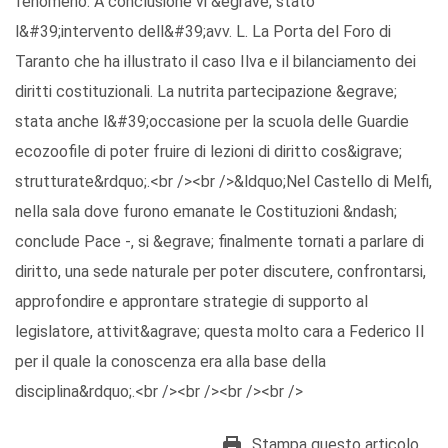
fenomeno. A conclusione vi &egrave; stato
l&#39;intervento dell&#39;avv. L. La Porta del Foro di
Taranto che ha illustrato il caso Ilva e il bilanciamento dei
diritti costituzionali. La nutrita partecipazione &egrave;
stata anche l&#39;occasione per la scuola delle Guardie
ecozoofile di poter fruire di lezioni di diritto cos&igrave;
strutturate&rdquo;.<br /><br />&ldquo;Nel Castello di Melfi,
nella sala dove furono emanate le Costituzioni &ndash;
conclude Pace -, si &egrave; finalmente tornati a parlare di
diritto, una sede naturale per poter discutere, confrontarsi,
approfondire e approntare strategie di supporto al
legislatore, attivit&agrave; questa molto cara a Federico II
per il quale la conoscenza era alla base della
disciplina&rdquo;.<br /><br /><br /><br />
Stampa questo articolo