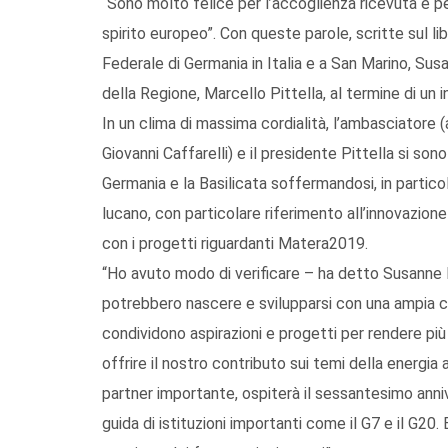
“Sono molto felice per l’accoglienza ricevuta e p
spirito europeo”. Con queste parole, scritte sul l
Federale di Germania in Italia e a San Marino, Su
della Regione, Marcello Pittella, al termine di un i
In un clima di massima cordialità, l’ambasciatore
Giovanni Caffarelli) e il presidente Pittella si son
Germania e la Basilicata soffermandosi, in partico
lucano, con particolare riferimento all’innovazione
con i progetti riguardanti Matera2019.
“Ho avuto modo di verificare – ha detto Susanne
potrebbero nascere e svilupparsi con una ampia coll
condividono aspirazioni e progetti per rendere più 
offrire il nostro contributo sui temi della energia al
partner importante, ospiterà il sessantesimo anniv
guida di istituzioni importanti come il G7 e il G20