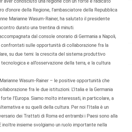
er aver conosciuto una regione con un forte e radicato
ibro d’onore della Regione, l’ambasciatore della Repubblica
sanne Marianne Wasum-Rainer, ha salutato il presidente
ncontro durato una trentina di minuti.
 (accompagnata dal console onorario di Germania a Napoli,
o confrontati sulle opportunità di collaborazione fra la
lare, su due temi: la crescita del sistema produttivo
 tecnologica e all’osservazione della terra, e la cultura
 Marianne Wasum-Rainer – le positive opportunità che
aborazione fra le due istituzioni. L’Italia e la Germania
forte l’Europa. Siamo molto interessati, in particolare, a
ternativa e su quelli della cultura. Per noi l’Italia è un
ersario dei Trattati di Roma ed entrambi i Paesi sono alla
. E inoltre insieme svolgiamo un ruolo importante nella