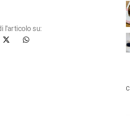
i l'articolo su:
C