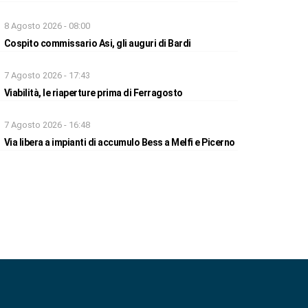
8 Agosto 2026 - 08:00
Cospito commissario Asi, gli auguri di Bardi
7 Agosto 2026 - 17:43
Viabilità, le riaperture prima di Ferragosto
7 Agosto 2026 - 16:48
Via libera a impianti di accumulo Bess a Melfi e Picerno