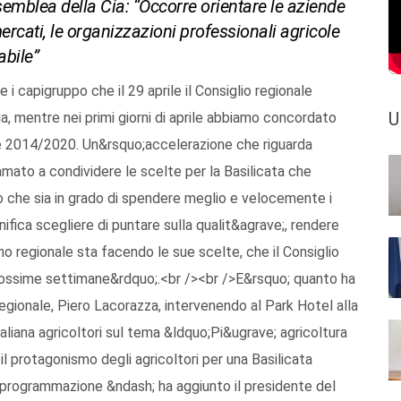
ssemblea della Cia: “Occorre orientare le aziende
ercati, le organizzazioni professionali agricole
abile”
i capigruppo che il 29 aprile il Consiglio regionale
U
, mentre nei primi giorni di aprile abbiamo concordato
e 2014/2020. Un&rsquo;accelerazione che riguarda
mato a condividere le scelte per la Basilicata che
o che sia in grado di spendere meglio e velocemente i
ifica scegliere di puntare sulla qualit&agrave;, rendere
no regionale sta facendo le sue scelte, che il Consiglio
prossime settimane&rdquo;.<br /><br />E&rsquo; quanto ha
egionale, Piero Lacorazza, intervenendo al Park Hotel alla
liana agricoltori sul tema &ldquo;Pi&ugrave; agricoltura
 il protagonismo degli agricoltori per una Basilicata
 programmazione &ndash; ha aggiunto il presidente del