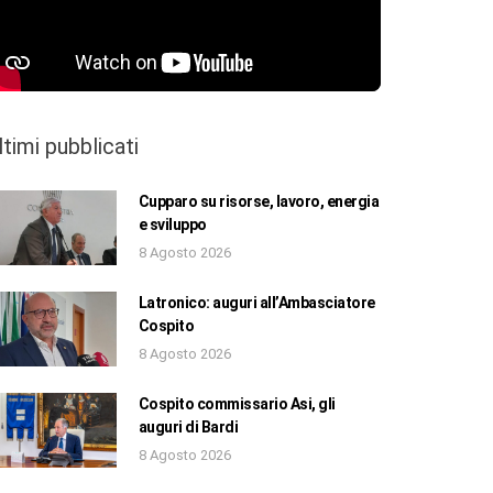
ltimi pubblicati
Cupparo su risorse, lavoro, energia
e sviluppo
8 Agosto 2026
Latronico: auguri all’Ambasciatore
Cospito
8 Agosto 2026
Cospito commissario Asi, gli
auguri di Bardi
8 Agosto 2026