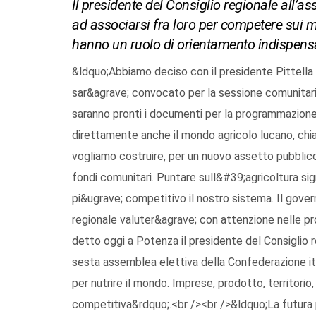
Il presidente del Consiglio regionale all’a
ad associarsi fra loro per competere sui m
hanno un ruolo di orientamento indispens
&ldquo;Abbiamo deciso con il presidente Pittella e 
sar&agrave; convocato per la sessione comunitaria
saranno pronti i documenti per la programmazion
direttamente anche il mondo agricolo lucano, chia
vogliamo costruire, per un nuovo assetto pubblic
fondi comunitari. Puntare sull&#39;agricoltura sign
pi&ugrave; competitivo il nostro sistema. Il gover
regionale valuter&agrave; con attenzione nelle 
detto oggi a Potenza il presidente del Consiglio r
sesta assemblea elettiva della Confederazione ita
per nutrire il mondo. Imprese, prodotto, territorio,
competitiva&rdquo;.<br /><br />&ldquo;La futura