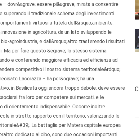
ne – dovr&agrave; essere pi&ugrave; mirata a consentire
che superando il tradizionale schema degli investimenti
 comportamenti virtuosi a tutela dell&rsquo;ambiente.
innovazione in agricoltura, da un lato sviluppando le
bio-agroindustria, e dall&rsquo;altro trasferendo i risultati
vi. Ma per fare questo &egrave; lo stesso sistema
nando e conferendo maggiore efficacia ed efficienza ad
 rendere competitivo il nostro sistema territoriale&rdquo;.
precisato Lacorazza – ha per&ograve; ha una
ativo, in Basilicata oggi ancora troppo debole: deve essere
C
sociarsi fra loro per competere sui mercati, e le
lo di orientamento indispensabile. Occorre inoltre
ole in stretto rapporto con il territorio, valorizzando le
itoriale&#39;. La battaglia per Matera capitale europea
raltro dedicato al cibo, sono due occasioni importanti