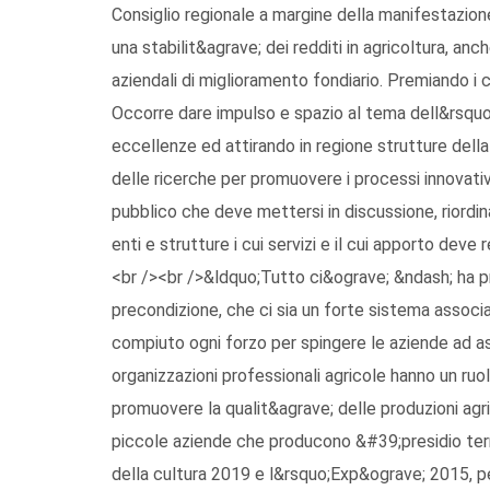
Consiglio regionale a margine della manifestazio
una stabilit&agrave; dei redditi in agricoltura, an
aziendali di miglioramento fondiario. Premiando i
Occorre dare impulso e spazio al tema dell&rsquo;
eccellenze ed attirando in regione strutture della 
delle ricerche per promuovere i processi innovati
pubblico che deve mettersi in discussione, riordi
enti e strutture i cui servizi e il cui apporto deve
<br /><br />&ldquo;Tutto ci&ograve; &ndash; ha 
precondizione, che ci sia un forte sistema associ
compiuto ogni forzo per spingere le aziende ad as
organizzazioni professionali agricole hanno un ruo
promuovere la qualit&agrave; delle produzioni agric
piccole aziende che producono &#39;presidio terr
della cultura 2019 e l&rsquo;Exp&ograve; 2015, pe